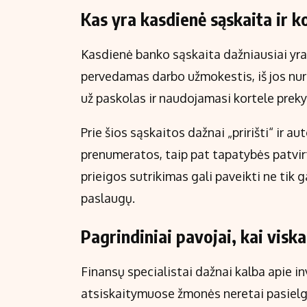
Kas yra kasdienė sąskaita ir ko
Kasdienė banko sąskaita dažniausiai yra 
pervedamas darbo užmokestis, iš jos n
už paskolas ir naudojamasi kortele preky
Prie šios sąskaitos dažnai „pririšti“ ir a
prenumeratos, taip pat tapatybės patvi
prieigos sutrikimas gali paveikti ne tik ga
paslaugų.
Pagrindiniai pavojai, kai vis
Finansų specialistai dažnai kalba apie in
atsiskaitymuose žmonės neretai pasielgia 