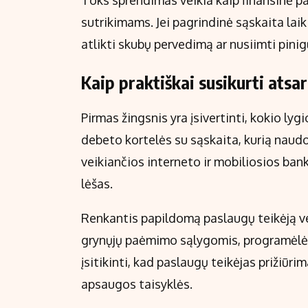
Toks sprendimas veikia kaip finansinė p
sutrikimams. Jei pagrindinė sąskaita laiki
atlikti skubų pervedimą ar nusiimti pin
Kaip praktiškai susikurti atsa
Pirmas žingsnis yra įsivertinti, kokio l
debeto kortelės su sąskaita, kurią naudoj
veikiančios interneto ir mobiliosios bank
lėšas.
Renkantis papildomą paslaugų teikėją ve
grynųjų paėmimo sąlygomis, programėlės
įsitikinti, kad paslaugų teikėjas prižiūrim
apsaugos taisyklės.