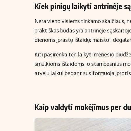
Kiek pinigų laikyti antrinėje s
Nėra vieno visiems tinkamo skaičiaus, nes
praktiškas būdas yra antrinėje sąskaitoje
dienoms įprastų išlaidų: maistui, dega
Kiti pasirenka ten laikyti mėnesio biudže
smulkioms išlaidoms, o stambesnius mok
atveju laikui bėgant susiformuoja įprotis 
Kaip valdyti mokėjimus per du