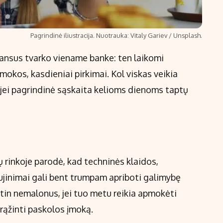
Pagrindinė iliustracija. Nuotrauka: Vitaly Gariev / Unsplash.
ansus tvarko viename banke: ten laikomi
mokos, kasdieniai pirkimai. Kol viskas veikia
, jei pagrindinė sąskaita kelioms dienoms taptų
 rinkoje parodė, kad techninės klaidos,
naujinimai gali bent trumpam apriboti galimybę
itin nemalonus, jei tuo metu reikia apmokėti
grąžinti paskolos įmoką.