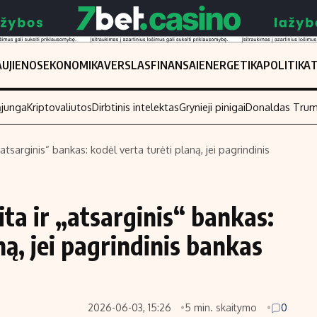
UJIENOS
EKONOMIKA
VERSLAS
FINANSAI
ENERGETIKA
POLITIKA
ąjunga
Kriptovaliutos
Dirbtinis intelektas
Grynieji pinigai
Donaldas Tru
atsarginis“ bankas: kodėl verta turėti planą, jei pagrindinis
Populiarios temos
Titulinis
Investavimas
Nedarbo išmo
ta ir „atsarginis“ bankas:
Akcijų rinka
Indėliai
ną, jei pagrindinis bankas
Saulės elektrinės
Indėlių skaiči
Kriptovaliutos
Būsto finansa
Infliacija
Įdomios nauji
2026-06-03, 15:26
5 min. skaitymo
0
Migracija