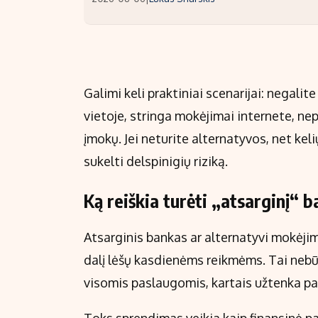
Galimi keli praktiniai scenarijai: negali
vietoje, stringa mokėjimai internete, n
įmokų. Jei neturite alternatyvos, net kel
sukelti delspinigių riziką.
Ką reiškia turėti „atsarginį“ 
Atsarginis bankas ar alternatyvi mokėjim
dalį lėšų kasdienėms reikmėms. Tai nebūt
visomis paslaugomis, kartais užtenka pa