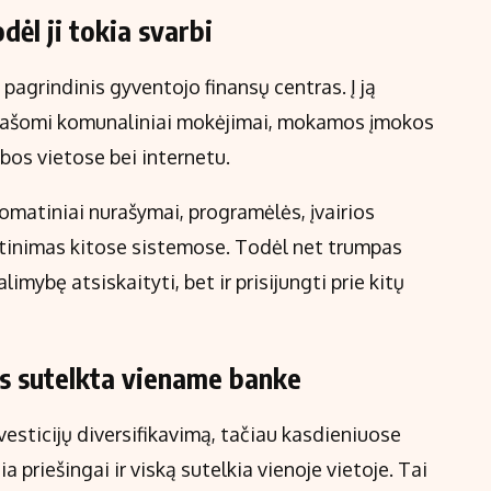
dėl ji tokia svarbi
pagrindinis gyventojo finansų centras. Į ją
urašomi komunaliniai mokėjimai, mokamos įmokos
bos vietose bei internetu.
utomatiniai nurašymai, programėlės, įvairios
rtinimas kitose sistemose. Todėl net trumpas
limybę atsiskaityti, bet ir prisijungti prie kitų
kas sutelkta viename banke
vesticijų diversifikavimą, tačiau kasdieniuose
priešingai ir viską sutelkia vienoje vietoje. Tai