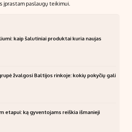
us įprastam paslaugų teikimui.
umi: kaip šalutiniai produktai kuria naujas
upė žvalgosi Baltijos rinkoje: kokių pokyčių gali
am etapui: ką gyventojams reiškia išmanieji