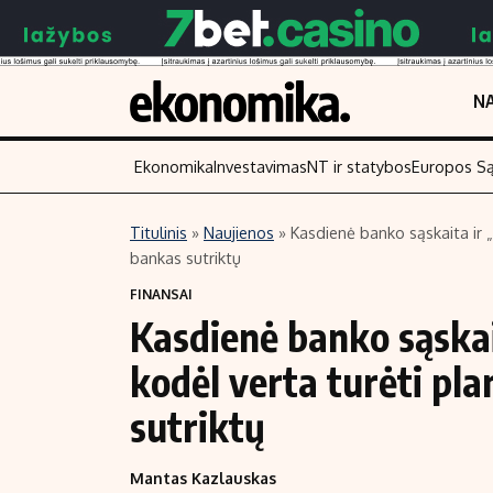
NA
Ekonomika
Investavimas
NT ir statybos
Europos S
Titulinis
»
Naujienos
»
Kasdienė banko sąskaita ir „
bankas sutriktų
Turinys
Skaitykite
FINANSAI
Naujienos
Finansai
Kasdienė banko sąskai
Aplinka
Įmonės
kodėl verta turėti pla
Verslas
Žemės ūkis
Energetika
Technologijos
sutriktų
Ekonomika
Laisvalaikis
Mantas Kazlauskas
Politika