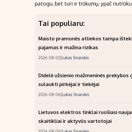
patogu, bet turi ir trūkumų, ypač nutrūk
Tai populiaru:
Maisto pramonės atliekos tampa ištekli
pajamas ir mažina rizikas
2026-08-02
|
Lukas Snarskis
Didelė užsienio mažmeninės prekybos gr
sulaukti pirkėjai ir tiekėjai
2026-08-06
|
Lukas Snarskis
Lietuvos elektros tinklai ruošiasi nauj
skaitikliai ir aktyvūs vartotojai
2026-08-06
|
Lukas Snarskis