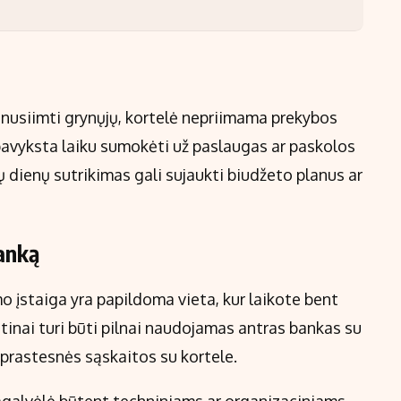
te nusiimti grynųjų, kortelė nepriimama prekybos
epavyksta laiku sumokėti už paslaugas ar paskolos
ių dienų sutrikimas gali sujaukti biudžeto planus ar
banką
o įstaiga yra papildoma vieta, kur laikote bent
inai turi būti pilnai naudojamas antras bankas su
prastesnės sąskaitos su kortele.