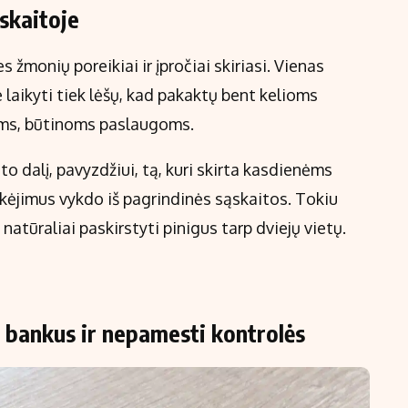
ąskaitoje
 žmonių poreikiai ir įpročiai skiriasi. Vienas
 laikyti tiek lėšų, kad pakaktų bent kelioms
lams, būtinoms paslaugoms.
to dalį, pavyzdžiui, tą, kuri skirta kasdienėms
ėjimus vykdo iš pagrindinės sąskaitos. Tokiu
natūraliai paskirstyti pinigus tarp dviejų vietų.
 bankus ir nepamesti kontrolės