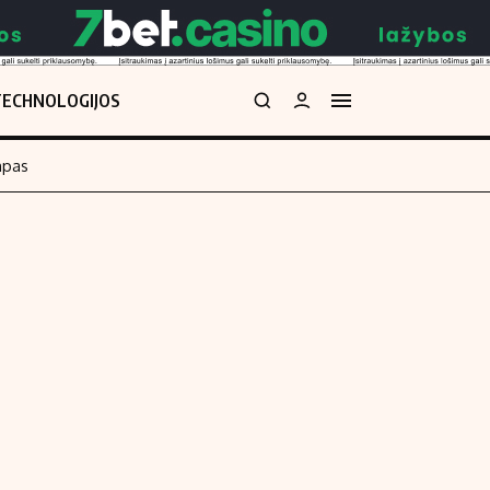
TECHNOLOGIJOS
mpas
Redakcija
kos skaičiuoklė
Apie mus
Redakcijos politika
uoklė
Privatumo politika
i
Turinio žymėjimo taisyklės
enos
Kontaktai
Regionų naujienos