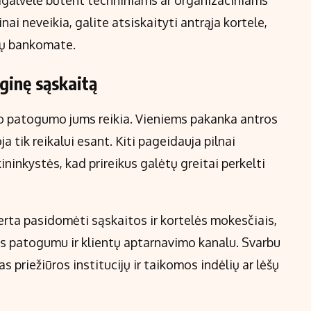
agalvėlė būtent techniniams ar organizaciniams
nai neveikia, galite atsiskaityti antrąja kortele,
igų bankomate.
rginę sąskaitą
ygio patogumo jums reikia. Vieniems pakanka antros
a tik reikalui esant. Kiti pageidauja pilnai
ininkystės, kad prireikus galėtų greitai perkelti
rta pasidomėti sąskaitos ir kortelės mokesčiais,
 patogumu ir klientų aptarnavimo kanalu. Svarbu
as priežiūros institucijų ir taikomos indėlių ar lėšų