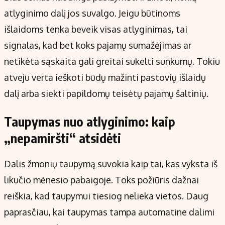
atlyginimo dalį jos suvalgo. Jeigu būtinoms
išlaidoms tenka beveik visas atlyginimas, tai
signalas, kad bet koks pajamų sumažėjimas ar
netikėta sąskaita gali greitai sukelti sunkumų. Tokiu
atveju verta ieškoti būdų mažinti pastovių išlaidų
dalį arba siekti papildomų teisėtų pajamų šaltinių.
Taupymas nuo atlyginimo: kaip
„nepamiršti“ atsidėti
Dalis žmonių taupymą suvokia kaip tai, kas vyksta iš
likučio mėnesio pabaigoje. Toks požiūris dažnai
reiškia, kad taupymui tiesiog nelieka vietos. Daug
paprasčiau, kai taupymas tampa automatine dalimi