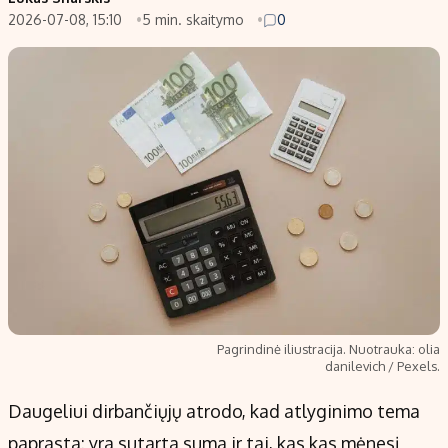
2026-07-08, 15:10
5 min. skaitymo
0
Populiarios temos
Titulinis
Investavimas
Nedarbo išmokos skaičiuoklė
Akcijų rinka
Indėliai
Saulės elektrinės
Indėlių skaičiuoklė
Kriptovaliutos
Būsto finansai
Infliacija
Įdomios naujienos
Migracija
Redakcija
Apie mus
Pagrindinė iliustracija. Nuotrauka: olia
Redakcijos politika
danilevich / Pexels.
Privatumo politika
Daugeliui dirbančiųjų atrodo, kad atlyginimo tema
Turinio žymėjimo taisyklės
paprasta: yra sutarta suma ir tai, kas kas mėnesį