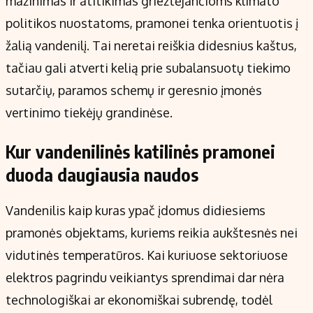
mažinimas ir atitikimas griežtėjančioms klimato
politikos nuostatoms, pramonei tenka orientuotis į
žalią vandenilį. Tai neretai reiškia didesnius kaštus,
tačiau gali atverti kelią prie subalansuotų tiekimo
sutarčių, paramos schemų ir geresnio įmonės
vertinimo tiekėjų grandinėse.
Kur vandenilinės katilinės pramonei
duoda daugiausia naudos
Vandenilis kaip kuras ypač įdomus didiesiems
pramonės objektams, kuriems reikia aukštesnės nei
vidutinės temperatūros. Kai kuriuose sektoriuose
elektros pagrindu veikiantys sprendimai dar nėra
technologiškai ar ekonomiškai subrendę, todėl