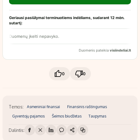
0
0
Temos:
Asmeniniai finansai
Finansinis raštingumas
Gyventojų pajamos
Šeimos biudžetas
Taupymas
Dalintis: