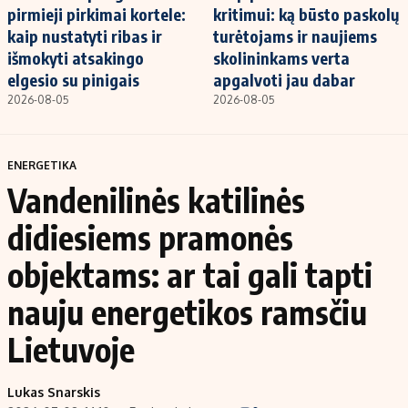
pirmieji pirkimai kortele:
kritimui: ką būsto paskolų
kaip nustatyti ribas ir
turėtojams ir naujiems
išmokyti atsakingo
skolininkams verta
elgesio su pinigais
apgalvoti jau dabar
2026-08-05
2026-08-05
ENERGETIKA
Vandenilinės katilinės
didiesiems pramonės
objektams: ar tai gali tapti
nauju energetikos ramsčiu
Lietuvoje
Lukas Snarskis