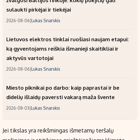
žvalgosi Baltijos rinkoje: kokių pokyčių gali
sulaukti pirkėjai ir tiekėjai
2026-08-06
|
Lukas Snarskis
Lietuvos elektros tinklai ruošiasi naujam etapui:
ką gyventojams reiškia išmanieji skaitikliai ir
aktyvūs vartotojai
2026-08-06
|
Lukas Snarskis
Miesto piknikai po darbo: kaip paprastai ir be
didelių išlaidų paversti vakarą maža švente
2026-08-03
|
Lukas Snarskis
Jei tikslas yra reikšmingas išmetamų teršalų