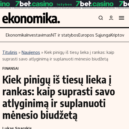
Ekonomika
Investavimas
NT ir statybos
Europos Sąjunga
Kriptoval
Titulinis
»
Naujienos
»
Kiek pinigų iš tiesų lieka į rankas: kaip
Turinys
Skaitykite
suprasti savo atlyginimą ir suplanuoti mėnesio biudžetą
Naujienos
Finansai
FINANSAI
Kiek pinigų iš tiesų lieka į
Aplinka
Įmonės
Verslas
Žemės ūkis
rankas: kaip suprasti savo
Energetika
Technologijos
atlyginimą ir suplanuoti
Ekonomika
Laisvalaikis
mėnesio biudžetą
Politika
NT ir statybos
Lukas Snarskis