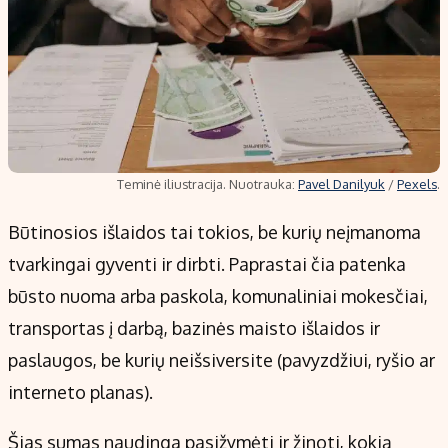
Teminė iliustracija. Nuotrauka:
Pavel Danilyuk
/
Pexels
.
Būtinosios išlaidos tai tokios, be kurių neįmanoma
tvarkingai gyventi ir dirbti. Paprastai čia patenka
būsto nuoma arba paskola, komunaliniai mokesčiai,
transportas į darbą, bazinės maisto išlaidos ir
paslaugos, be kurių neišsiversite (pavyzdžiui, ryšio ar
interneto planas).
Šias sumas naudinga pasižymėti ir žinoti, kokią