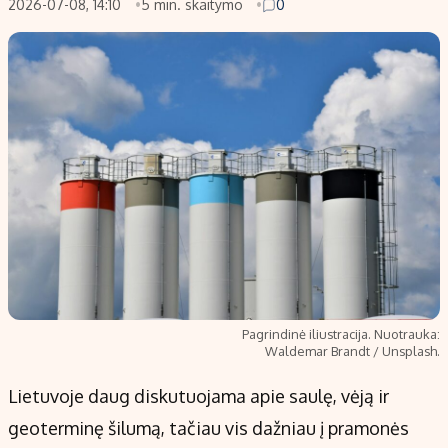
2026-07-08, 14:10
5 min. skaitymo
0
Pagrindinė iliustracija. Nuotrauka:
Waldemar Brandt / Unsplash.
Lietuvoje daug diskutuojama apie saulę, vėją ir
geoterminę šilumą, tačiau vis dažniau į pramonės