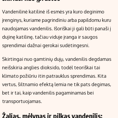
Vandenilinė katilinė iš esmės yra kuro deginimo
įrenginys, kuriame pagrindiniu arba papildomu kuru
naudojamas vandenilis. Išoriškai ji gali būti panaši į
dujinę katilinę, tačiau viduje įranga ir saugos
sprendimai dažnai gerokai sudėtingesni.
Skirtingai nuo gamtinių dujų, vandenilis degdamas
neišskiria anglies dioksido, todėl teoriškai tai
klimato požiūriu itin patrauklus sprendimas. Kita
vertus, šiltnamio efektą lemia ne tik pats degimas,
bet ir tai, kaip vandenilis pagaminamas bei
transportuojamas.
Žalias, mėlynas ir pilkas vandenilis: