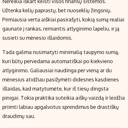
Nereikia iškart keisti visos finansų sistemos.
Užtenka kelių paprastų, bet nuoseklių žingsnių.
Pirmiausia verta aiškiai pasirašyti, kokią sumą realiai
gaunate į rankas, remiantis atlyginimo lapeliu, ir ją
susieti su mėnesio išlaidomis.
Tada galima nusimatyti minimalią taupymo sumą,
kuri būtų pervedama automatiškai po kiekvieno
atlyginimo. Galiausiai naudinga per vieną ar du
mėnesius atidžiau pasižymėti didesnes kasdienes
išlaidas, kad matytumėte, kur iš tiesų dingsta
pinigai. Tokia praktika suteikia aiškų vaizdą ir leidžia
priimti labiau apgalvotus sprendimus be drastiškų
draudimų sau.