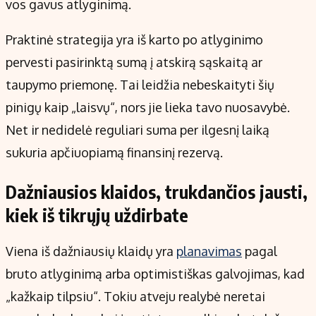
vos gavus atlyginimą.
Praktinė strategija yra iš karto po atlyginimo
pervesti pasirinktą sumą į atskirą sąskaitą ar
taupymo priemonę. Tai leidžia nebeskaityti šių
pinigų kaip „laisvų“, nors jie lieka tavo nuosavybė.
Net ir nedidelė reguliari suma per ilgesnį laiką
sukuria apčiuopiamą finansinį rezervą.
Dažniausios klaidos, trukdančios jausti,
kiek iš tikrųjų uždirbate
Viena iš dažniausių klaidų yra
planavimas
pagal
bruto atlyginimą arba optimistiškas galvojimas, kad
„kažkaip tilpsiu“. Tokiu atveju realybė neretai