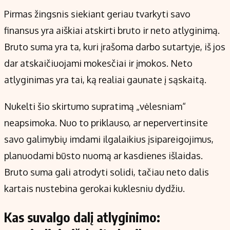
Pirmas žingsnis siekiant geriau tvarkyti savo
finansus yra aiškiai atskirti bruto ir neto atlyginimą.
Bruto suma yra ta, kuri įrašoma darbo sutartyje, iš jos
dar atskaičiuojami mokesčiai ir įmokos. Neto
atlyginimas yra tai, ką realiai gaunate į sąskaitą.
Nukelti šio skirtumo supratimą „vėlesniam“
neapsimoka. Nuo to priklauso, ar nepervertinsite
savo galimybių imdami ilgalaikius įsipareigojimus,
planuodami būsto nuomą ar kasdienes išlaidas.
Bruto suma gali atrodyti solidi, tačiau neto dalis
kartais nustebina gerokai kuklesniu dydžiu.
Kas suvalgo dalį atlyginimo: