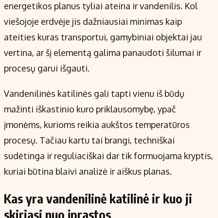
energetikos planus tyliai ateina ir vandenilis. Kol
viešojoje erdvėje jis dažniausiai minimas kaip
ateities kuras transportui, gamybiniai objektai jau
vertina, ar šį elementą galima panaudoti šilumai ir
procesų garui išgauti.
Vandenilinės katilinės gali tapti vienu iš būdų
mažinti iškastinio kuro priklausomybę, ypač
įmonėms, kurioms reikia aukštos temperatūros
procesų. Tačiau kartu tai brangi, techniškai
sudėtinga ir reguliaciškai dar tik formuojama kryptis,
kuriai būtina blaivi analizė ir aiškus planas.
Kas yra vandenilinė katilinė ir kuo ji
skiriasi nuo įprastos