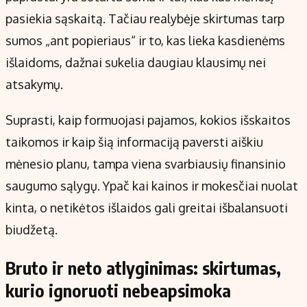
Kontaktai
pasiekia sąskaitą. Tačiau realybėje skirtumas tarp
Regionų naujienos
sumos „ant popieriaus“ ir to, kas lieka kasdienėms
Indėlių palūkanos
išlaidoms, dažnai sukelia daugiau klausimų nei
atsakymų.
Suprasti, kaip formuojasi pajamos, kokios išskaitos
taikomos ir kaip šią informaciją paversti aiškiu
mėnesio planu, tampa viena svarbiausių finansinio
saugumo sąlygų. Ypač kai kainos ir mokesčiai nuolat
kinta, o netikėtos išlaidos gali greitai išbalansuoti
biudžetą.
Bruto ir neto atlyginimas: skirtumas,
kurio ignoruoti nebeapsimoka