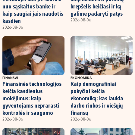
nuo sąskaitos banke ir
krepšelis keičiasi ir ką
kaip saugiai jais naudotis
galime padaryti patys
kasdien
2026-08-06
2026-08-06
FINANSAI
EKONOMIKA
Finansinės technologijos
Kaip demografiniai
keičia kasdienius
pokyčiai keičia
mokėjimus: kaip
ekonomiką: kas laukia
gyventojams neprarasti
darbo rinkos ir viešųjų
kontrolės ir saugumo
finansų
2026-08-06
2026-08-06