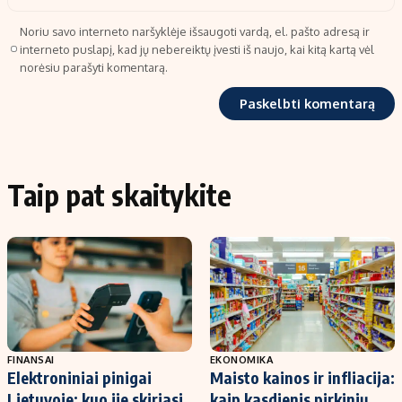
Noriu savo interneto naršyklėje išsaugoti vardą, el. pašto adresą ir
interneto puslapį, kad jų nebereiktų įvesti iš naujo, kai kitą kartą vėl
norėsiu parašyti komentarą.
Taip pat skaitykite
FINANSAI
EKONOMIKA
Elektroniniai pinigai
Maisto kainos ir infliacija:
Lietuvoje: kuo jie skiriasi
kaip kasdienis pirkinių