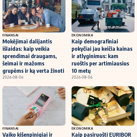
FINANSAI
EKONOMIKA
Mokėjimai dalijantis
Kaip demografiniai
išlaidas: kaip veikia
pokyčiai jau keičia kainas
sprendimai draugams,
ir atlyginimus: kam
šeimai ir mažoms
ruoštis per artimiausius
grupėms ir ką verta žinoti
10 metų
2026-08-06
2026-08-06
FINANSAI
EKONOMIKA
Vaiko kišenpinigiai ir
Kaip pasiruošti EURIBOR