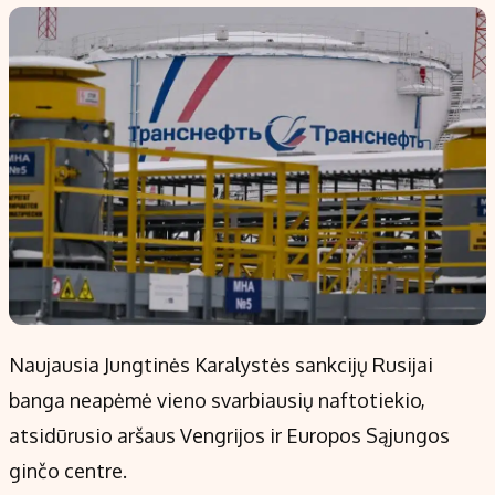
Populiarios temos
Titulinis
Investavimas
Nedarbo išmokos skaičiuoklė
Akcijų rinka
Indėliai
Saulės elektrinės
Indėlių skaičiuoklė
Kriptovaliutos
Būsto finansai
Infliacija
Įdomios naujienos
Migracija
Redakcija
Naujausia Jungtinės Karalystės sankcijų Rusijai
Apie mus
banga neapėmė vieno svarbiausių naftotiekio,
Redakcijos politika
atsidūrusio aršaus Vengrijos ir Europos Sąjungos
Privatumo politika
ginčo centre.
Turinio žymėjimo taisyklės