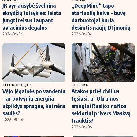
JK vyriausybė švelnina
„DeepMind“ tapo
skrydžių taisykles: leista
startuolių kalve – buvę
jungti reisus taupant
darbuotojai kuria
aviacinius degalus
dešimtis naujų DI įmonių
2026-05-06
2026-05-06
TECHNOLOGIJOS
POLITIKA
Vėjo jėgainės po vandeniu
Atakos prieš civilius
– ar potvynių energija
tęsiasi: ar Ukrainos
užpildys spragas, kai nėra
smūgiai Rusijos naftos
saulės?
sektoriui privers Maskvą
trauktis?
2026-05-06
2026-05-05