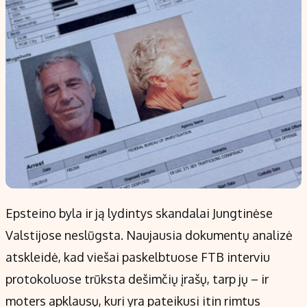
Epsteino byla ir ją lydintys skandalai Jungtinėse
Valstijose neslūgsta. Naujausia dokumentų analizė
atskleidė, kad viešai paskelbtuose FTB interviu
protokoluose trūksta dešimčių įrašų, tarp jų – ir
moters apklausų, kuri yra pateikusi itin rimtus