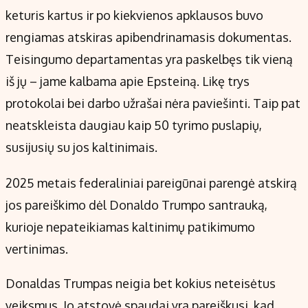
keturis kartus ir po kiekvienos apklausos buvo
rengiamas atskiras apibendrinamasis dokumentas.
Teisingumo departamentas yra paskelbęs tik vieną
iš jų – jame kalbama apie Epsteiną. Likę trys
protokolai bei darbo užrašai nėra paviešinti. Taip pat
neatskleista daugiau kaip 50 tyrimo puslapių,
susijusių su jos kaltinimais.
2025 metais federaliniai pareigūnai parengė atskirą
jos pareiškimo dėl Donaldo Trumpo santrauką,
kurioje nepateikiamas kaltinimų patikimumo
vertinimas.
Donaldas Trumpas neigia bet kokius neteisėtus
veiksmus. Jo atstovė spaudai yra pareiškusi, kad