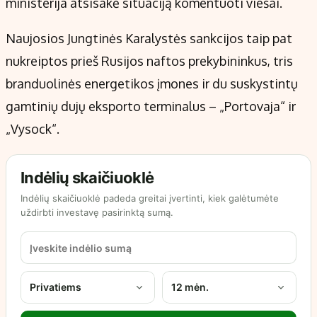
ministerija atsisakė situaciją komentuoti viešai.
Naujosios Jungtinės Karalystės sankcijos taip pat
nukreiptos prieš Rusijos naftos prekybininkus, tris
branduolinės energetikos įmones ir du suskystintų
gamtinių dujų eksporto terminalus – „Portovaja“ ir
„Vysock“.