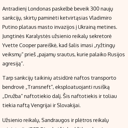
Kontaktai
Antradienį Londonas paskelbė beveik 300 naujų
Regionų naujienos
sankcijų, skirtų paminėti ketvirtąsias Vladimiro
Indėlių palūkanos
Putino plataus masto invazijos į Ukrainą metines.
Jungtinės Karalystės užsienio reikalų sekretorė
Yvette Cooper pareiškė, kad šalis imasi „ryžtingų
veiksmų“ prieš „pajamų srautus, kurie palaiko Rusijos
agresiją“.
Tarp sankcijų taikinių atsidūrė naftos transporto
bendrovė „Transneft“, eksploatuojanti rusišką
„Družba“ naftotiekio dalį. Šis naftotiekis ir toliau
tiekia naftą Vengrijai ir Slovakijai.
Užsienio reikalų, Sandraugos ir plėtros reikalų