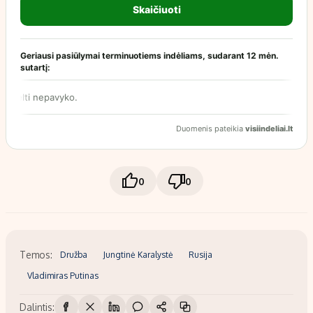
0
0
Temos:
Družba
Jungtinė Karalystė
Rusija
Vladimiras Putinas
Dalintis: