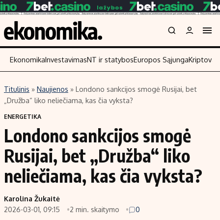
Ekonomika
Investavimas
NT ir statybos
Europos Sąjunga
Kriptoval
Titulinis
»
Naujienos
»
Londono sankcijos smogė Rusijai, bet
Turinys
Skaitykite
„Družba“ liko neliečiama, kas čia vyksta?
Naujienos
Finansai
ENERGETIKA
Londono sankcijos smogė
Aplinka
Įmonės
Verslas
Žemės ūkis
Rusijai, bet „Družba“ liko
Energetika
Technologijos
neliečiama, kas čia vyksta?
Ekonomika
Laisvalaikis
Politika
Karolina Žukaitė
NT ir statybos
2026-03-01, 09:15
2 min. skaitymo
0