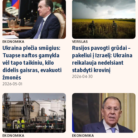
EKONOMIKA
VERSLAS
Ukraina plečia smūgius:
Rusijos pavogti grūdai –
Tuapse naftos gamykla
pakeliui į Izraelį: Ukraina
vėl tapo taikiniu, kilo
reikalauja nedelsiant
didelis gaisras, evakuoti
stabdyti krovinį
žmonės
2026-04-30
2026-05-01
EKONOMIKA
EKONOMIKA