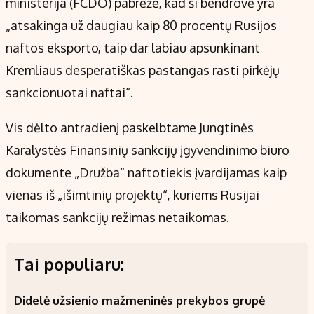
ministerija (FCDO) pabrėžė, kad ši bendrovė yra
„atsakinga už daugiau kaip 80 procentų Rusijos
naftos eksporto, taip dar labiau apsunkinant
Kremliaus desperatiškas pastangas rasti pirkėjų
sankcionuotai naftai“.
Vis dėlto antradienį paskelbtame Jungtinės
Karalystės Finansinių sankcijų įgyvendinimo biuro
dokumente „Družba“ naftotiekis įvardijamas kaip
vienas iš „išimtinių projektų“, kuriems Rusijai
taikomas sankcijų režimas netaikomas.
Tai populiaru:
Didelė užsienio mažmeninės prekybos grupė