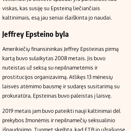
viskas, kas susiję su Epsteiną liečiančiais
kaltinimais, esą jau seniai išaiškinta jo naudai.
Jeffrey Epsteino byla
Amerikiečių finansininkas Jeffrey Epsteinas pirmą
kartą buvo sulaikytas 2008 metais. Jis buvo
nuteistas už seksą su nepilnametėmis ir
prostitucijos organizavimą. Atlikęs 13 mėnesių
laisvės atėmimo bausmę ir sudaręs susitarimą su
prokuratūra, Epsteinas buvo paleistas į laisvę.
2019 metais jam buvo pateikti nauji kaltinimai dėl
prekybos žmonėmis ir nepilnamečių seksualinio
išnaudojimo. Tuomet skelbta, kad FTB jo užrašuose