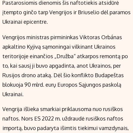
Pastarosiomis dienomis šis naftotiekis atsidūrė
įtempto ginčo tarp Vengrijos ir Briuselio dėl paramos
Ukrainai epicentre.
Vengrijos ministras pirmininkas Viktoras Orbánas
apkaltino Kyjivą sąmoningai vilkinant Ukrainos
teritorijoje einančios „Družba“ atkarpos remontą po
to, kai sausį ji buvo apgadinta, anot Ukrainos, per
Rusijos drono ataką. Dėl šio konflikto Budapeštas
blokuoja 90 mlrd. eurų Europos Sąjungos paskolą
Ukrainai.
Vengrija išlieka smarkiai priklausoma nuo rusiškos
naftos. Nors ES 2022 m. uždraudė rusiškos naftos
importą, buvo padaryta išimtis tiekimui vamzdynais,