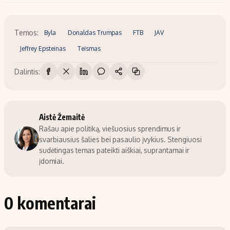
Temos:
Byla
Donaldas Trumpas
FTB
JAV
Jeffrey Epsteinas
Teismas
Dalintis:
Aistė Žemaitė
Rašau apie politiką, viešuosius sprendimus ir
svarbiausius šalies bei pasaulio įvykius. Stengiuosi
sudėtingas temas pateikti aiškiai, suprantamai ir
įdomiai.
0 komentarai