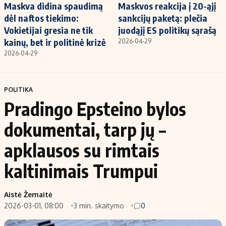
Maskva didina spaudimą
Maskvos reakcija į 20-ąjį
dėl naftos tiekimo:
sankcijų paketą: plečia
Vokietijai gresia ne tik
juodąjį ES politikų sąrašą
kainų, bet ir politinė krizė
2026-04-29
2026-04-29
POLITIKA
Pradingo Epsteino bylos
dokumentai, tarp jų –
apklausos su rimtais
kaltinimais Trumpui
Aistė Žemaitė
2026-03-01, 08:00
3 min. skaitymo
0