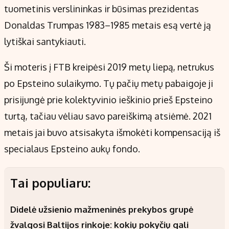
tuometinis verslininkas ir būsimas prezidentas
Donaldas Trumpas 1983–1985 metais esą vertė ją
lytiškai santykiauti.
Ši moteris į FTB kreipėsi 2019 metų liepą, netrukus
po Epsteino sulaikymo. Tų pačių metų pabaigoje ji
prisijungė prie kolektyvinio ieškinio prieš Epsteino
turtą, tačiau vėliau savo pareiškimą atsiėmė. 2021
metais jai buvo atsisakyta išmokėti kompensaciją iš
specialaus Epsteino aukų fondo.
Tai populiaru:
Didelė užsienio mažmeninės prekybos grupė
žvalgosi Baltijos rinkoje: kokių pokyčių gali