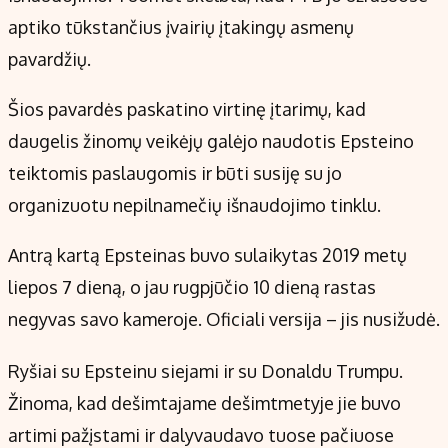
aptiko tūkstančius įvairių įtakingų asmenų
pavardžių.
Šios pavardės paskatino virtinę įtarimų, kad
daugelis žinomų veikėjų galėjo naudotis Epsteino
teiktomis paslaugomis ir būti susiję su jo
organizuotu nepilnamečių išnaudojimo tinklu.
Antrą kartą Epsteinas buvo sulaikytas 2019 metų
liepos 7 dieną, o jau rugpjūčio 10 dieną rastas
negyvas savo kameroje. Oficiali versija – jis nusižudė.
Ryšiai su Epsteinu siejami ir su Donaldu Trumpu.
Žinoma, kad dešimtajame dešimtmetyje jie buvo
artimi pažįstami ir dalyvaudavo tuose pačiuose