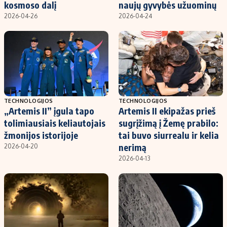
kosmoso dalį
naujų gyvybės užuominų
2026-04-26
2026-04-24
TECHNOLOGIJOS
TECHNOLOGIJOS
„Artemis II” įgula tapo
Artemis II ekipažas prieš
tolimiausiais keliautojais
sugrįžimą į Žemę prabilo:
žmonijos istorijoje
tai buvo siurrealu ir kelia
nerimą
2026-04-20
2026-04-13