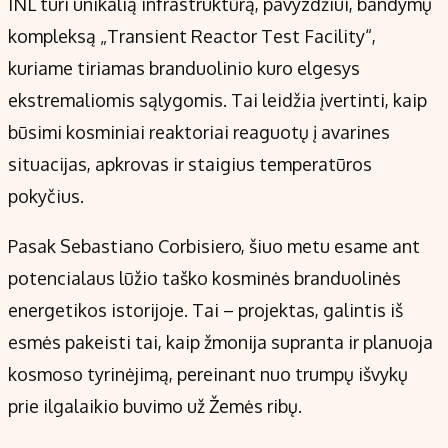
INL turi unikalią infrastruktūrą, pavyzdžiui, bandymų
kompleksą „Transient Reactor Test Facility“,
kuriame tiriamas branduolinio kuro elgesys
ekstremaliomis sąlygomis. Tai leidžia įvertinti, kaip
būsimi kosminiai reaktoriai reaguotų į avarines
situacijas, apkrovas ir staigius temperatūros
pokyčius.
Pasak Sebastiano Corbisiero, šiuo metu esame ant
potencialaus lūžio taško kosminės branduolinės
energetikos istorijoje. Tai – projektas, galintis iš
esmės pakeisti tai, kaip žmonija supranta ir planuoja
kosmoso tyrinėjimą, pereinant nuo trumpų išvykų
prie ilgalaikio buvimo už Žemės ribų.