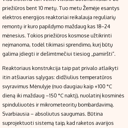
priežiūros bent 10 metų. Tuo metu Žemėje esantys
elektros energijos reaktoriai reikalauja reguliarių
remontų ir kuro papildymo maždaug kas 18–24
mėnesius. Tokios priežiūros kosmose užtikrinti
neįmanoma, todėl tikimasi sprendimo, kurį būtų
galima įdiegti ir dešimtmečiui tiesiog „pamiršti“.
Reaktoriaus konstrukcija taip pat privalo atlaikyti
itin atšiaurias sąlygas: didžiulius temperatūros
svyravimus Mėnulyje (nuo daugiau kaip +100 °C
dieną iki maždaug –150 °C naktį), nuolatinį kosminės
spinduliuotės ir mikrometeoritų bombardavimą.
Svarbiausia – absoliutus saugumas. Būtina
suprojektuoti sistemą taip, kad raketos avarijos