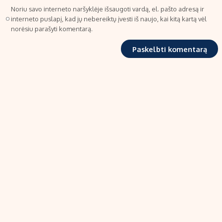
Noriu savo interneto naršyklėje išsaugoti vardą, el. pašto adresą ir
interneto puslapį, kad jų nebereiktų įvesti iš naujo, kai kitą kartą vėl
norėsiu parašyti komentarą.
TIPRO, UAB
Kalvarijų g. 99A-33, LT-08219 Vilnius