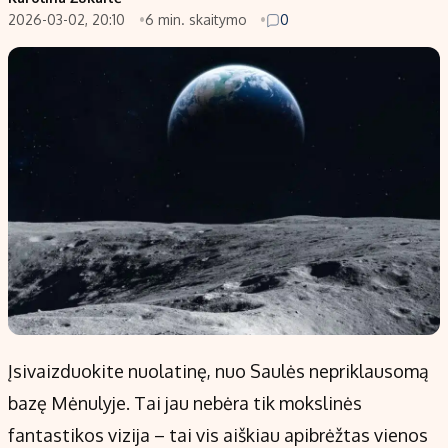
2026-03-02, 20:10
6 min. skaitymo
0
Populiarios temos
Titulinis
Investavimas
Nedarbo išmokos skaičiuoklė
Akcijų rinka
Indėliai
Saulės elektrinės
Indėlių skaičiuoklė
Kriptovaliutos
Būsto finansai
Infliacija
Įdomios naujienos
Migracija
Redakcija
Apie mus
Redakcijos politika
Įsivaizduokite nuolatinę, nuo Saulės nepriklausomą
Privatumo politika
bazę Mėnulyje. Tai jau nebėra tik mokslinės
Turinio žymėjimo taisyklės
fantastikos vizija – tai vis aiškiau apibrėžtas vienos