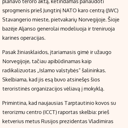
planavo teroro aktą, ketindamas panaudoti
sprogmenis prieš Jungtinį NATO karo centrą (JWC)
Stavangerio mieste, pietvakarių Norvegijoje. Šioje
bazėje Aljanso generolai modeliuoja ir treniruoja
karines operacijas.
Pasak žiniasklaidos, įtariamasis gimė ir užaugo
Norvegijoje, tačiau apibūdinamas kaip
radikalizuotas „Islamo valstybės“ šalininkas.
Skelbiama, kad jis esą buvo atsinešęs šios
teroristinės organizacijos vėliavą į mokyklą.
Primintina, kad naujausias Tarptautinio kovos su
terorizmu centro (ICCT) raportas skelbia: prieš
ketverius metus Rusijos prezidentas Vladimiras