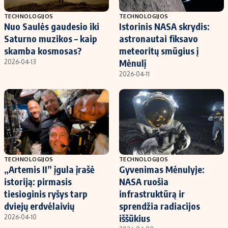
TECHNOLOGIJOS
TECHNOLOGIJOS
Nuo Saulės gaudesio iki
Istorinis NASA skrydis:
Saturno muzikos – kaip
astronautai fiksavo
skamba kosmosas?
meteoritų smūgius į
Mėnulį
2026-04-13
2026-04-11
TECHNOLOGIJOS
TECHNOLOGIJOS
„Artemis II” įgula įrašė
Gyvenimas Mėnulyje:
istoriją: pirmasis
NASA ruošia
tiesioginis ryšys tarp
infrastruktūrą ir
dviejų erdvėlaivių
sprendžia radiacijos
iššūkius
2026-04-10