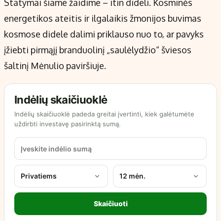
Statymai šiame žaidime – itin dideli. Kosminės
energetikos ateitis ir ilgalaikis žmonijos buvimas
kosmose didele dalimi priklauso nuo to, ar pavyks
įžiebti pirmąjį branduolinį „saulėlydžio“ šviesos
šaltinį Mėnulio paviršiuje.