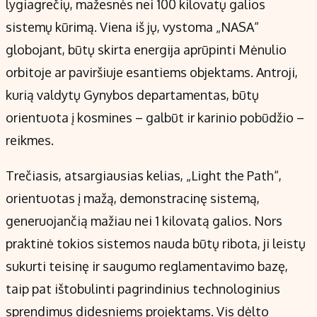
lygiagrečių, mažesnės nei 100 kilovatų galios
sistemų kūrimą. Viena iš jų, vystoma „NASA“
globojant, būtų skirta energija aprūpinti Mėnulio
orbitoje ar paviršiuje esantiems objektams. Antroji,
kurią valdytų Gynybos departamentas, būtų
orientuota į kosmines – galbūt ir karinio pobūdžio –
reikmes.
Trečiasis, atsargiausias kelias, „Light the Path“,
orientuotas į mažą, demonstracinę sistemą,
generuojančią mažiau nei 1 kilovatą galios. Nors
praktinė tokios sistemos nauda būtų ribota, ji leistų
sukurti teisinę ir saugumo reglamentavimo bazę,
taip pat ištobulinti pagrindinius technologinius
sprendimus didesniems projektams. Vis dėlto