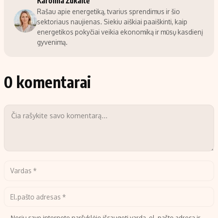
Karolina Žukaitė
Rašau apie energetiką, tvarius sprendimus ir šio
sektoriaus naujienas. Siekiu aiškiai paaiškinti, kaip
energetikos pokyčiai veikia ekonomiką ir mūsų kasdienį
gyvenimą.
0 komentarai
Noriu savo interneto naršyklėje išsaugoti vardą, el. pašto adresą ir