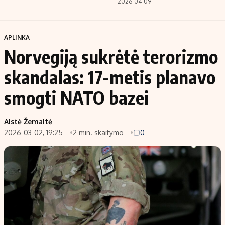
2026-04-09
APLINKA
Norvegiją sukrėtė terorizmo
skandalas: 17-metis planavo
smogti NATO bazei
Aistė Žemaitė
2026-03-02, 19:25
2 min. skaitymo
0