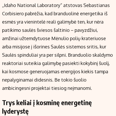
„Idaho National Laboratory“ atstovas Sebastianas
Corbisiero pabrėžia, kad branduolinė energetika iš
esmės yra vienintelė reali galimybė ten, kur nėra
patikimo saulės šviesos šaltinio – pavyzdžiui,
amžinai užtemdytuose Mėnulio polių krateriuose
arba misijose į išorines Saulės sistemos sritis, kur
Saulės spinduliai yra per silpni. Branduolio skaldymo
reaktoriai suteikia galimybę pasiekti kokybinį šuolį,
kai kosmose generuojamas energijos kiekis tampa
nepalyginamai didesnis. Be tokio šuolio
ambicingesni projektai tiesiog neįmanomi.
Trys keliai į kosminę energetinę
lyderystę