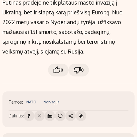
Putinas pradėjo ne tik plataus masto invaziją į
Ukrainą, bet ir slaptą karą prieš visą Europą. Nuo
2022 metų vasario Nyderlandų tyrėjai užfiksavo
mažiausiai 151 smurto, sabotažo, padegimų,
sprogimų ir kitų nusikalstamų bei teroristinių
veiksmų atvejį, siejamą su Rusija.
0
0
Temos:
NATO
Norvegija
Dalintis: