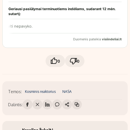
0
0
Temos:
Kosminis reaktorius
NASA
Dalintis: