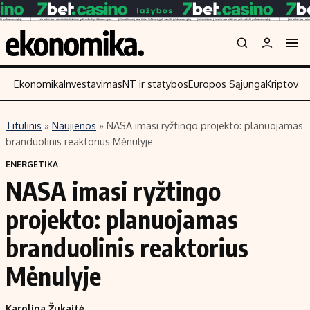
Ekonomika
Investavimas
NT ir statybos
Europos Sąjunga
Kriptoval
Titulinis
»
Naujienos
»
NASA imasi ryžtingo projekto: planuojamas
Turinys
Skaitykite
branduolinis reaktorius Mėnulyje
Naujienos
Finansai
ENERGETIKA
NASA imasi ryžtingo
Aplinka
Įmonės
Verslas
Žemės ūkis
projekto: planuojamas
Energetika
Technologijos
branduolinis reaktorius
Ekonomika
Laisvalaikis
Mėnulyje
Politika
NT ir statybos
Karolina Žukaitė