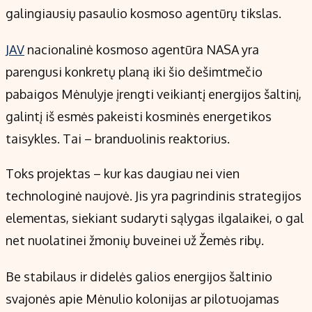
Kontaktai
galingiausių pasaulio kosmoso agentūrų tikslas.
Regionų naujienos
JAV
nacionalinė kosmoso agentūra NASA yra
Indėlių palūkanos
parengusi konkretų planą iki šio dešimtmečio
pabaigos Mėnulyje įrengti veikiantį energijos šaltinį,
galintį iš esmės pakeisti kosminės energetikos
taisykles. Tai – branduolinis reaktorius.
Toks projektas – kur kas daugiau nei vien
technologinė naujovė. Jis yra pagrindinis strategijos
elementas, siekiant sudaryti sąlygas ilgalaikei, o gal
net nuolatinei žmonių buveinei už Žemės ribų.
Be stabilaus ir didelės galios energijos šaltinio
svajonės apie Mėnulio kolonijas ar pilotuojamas