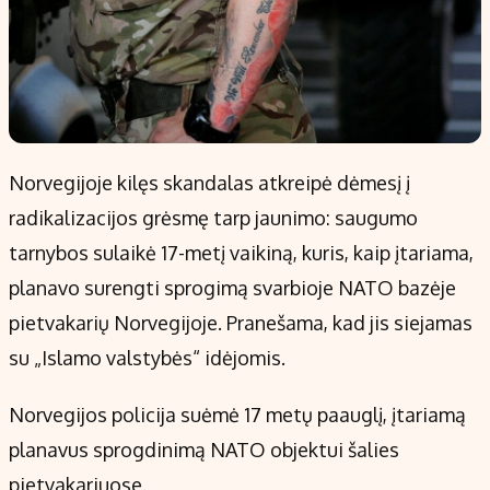
Norvegijoje kilęs skandalas atkreipė dėmesį į
radikalizacijos grėsmę tarp jaunimo: saugumo
tarnybos sulaikė 17-metį vaikiną, kuris, kaip įtariama,
planavo surengti sprogimą svarbioje NATO bazėje
pietvakarių Norvegijoje. Pranešama, kad jis siejamas
su „Islamo valstybės“ idėjomis.
Norvegijos policija suėmė 17 metų paauglį, įtariamą
planavus sprogdinimą NATO objektui šalies
pietvakariuose.