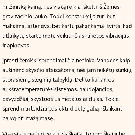
milžinišką kainą, nes viską reikia iškelti iš Žemės
gravitacinio lauko. Todėl konstrukcija turi būti
maksimaliai lengva, bet kartu pakankamai tvirta, kad
atlaikytų starto metu veikiančias raketos vibracijas
ir apkrovas.
Įprasti žemiški sprendimai čia netinka. Vandens kaip
aušinimo skysčio atsisakoma, nes jam reikėtų sunkių,
storasienių slėginių talpyklų. Dėl to kuriamos
aukštatemperatūrės sistemos, naudojančios,
pavyzdžiui, skystuosius metalus ar dujas. Tokie
sprendimai leidžia pasiekti didelę galią, išlaikant
palyginti mažą masę.
Visa sistema turi veikti visiškai autonomiškai ir be