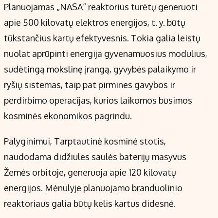
Planuojamas „NASA“ reaktorius turėtų generuoti
apie 500 kilovatų elektros energijos, t. y. būtų
tūkstančius kartų efektyvesnis. Tokia galia leistų
nuolat aprūpinti energija gyvenamuosius modulius,
sudėtingą mokslinę įrangą, gyvybės palaikymo ir
ryšių sistemas, taip pat pirmines gavybos ir
perdirbimo operacijas, kurios laikomos būsimos
kosminės ekonomikos pagrindu.
Palyginimui, Tarptautinė kosminė stotis,
naudodama didžiules saulės baterijų masyvus
Žemės orbitoje, generuoja apie 120 kilovatų
energijos. Mėnulyje planuojamo branduolinio
reaktoriaus galia būtų kelis kartus didesnė.