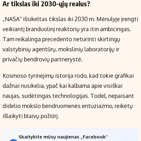
Ar tikslas iki 2030-ųjų realus?
„NASA“ išsikeltas tikslas iki 2030 m. Mėnulyje įrengti
veikiantį branduolinį reaktorių yra itin ambicingas.
Tam reikalinga precedento neturinti skirtingų
valstybinių agentūrų, mokslinių laboratorijų ir
privačių bendrovių partnerystė.
Kosmoso tyrinėjimų istorija rodo, kad tokie grafikai
dažnai nusikelia, ypač kai kalbama apie visiškai
naujas, sudėtingas technologijas. Todėl, nepaisant
didelio mokslo bendruomenės entuziazmo, reikėtų
išlaikyti blaivų požiūrį.
Skaitykite mūsų naujienas „Facebook“