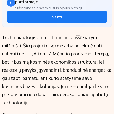
platformoje
Sužinokite apie svarbiausius įvykius pirmieji!
Sekti
Techniniai, logistiniai ir finansiniai iššūkiai yra
milžiniški. Šio projekto sėkmė arba nesėkmė gali
nulemti ne tik „Artemis“ Mėnulio programos tempą,
bet ir būsimą kosminės ekonomikos struktūrą. Jei
reaktorių pavyks įgyvendinti, branduolinė energetika
gali tapti pamatu, ant kurio statysime savo
kosmines bazes ir kolonijas. Jei ne – dar ilgai liksime
priklausomi nuo dabartinių, gerokai labiau apribotų
technologijų.