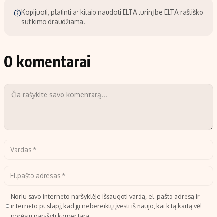
Kopijuoti, platinti ar kitaip naudoti ELTA turinį be ELTA raštiško
sutikimo draudžiama.
0 komentarai
Noriu savo interneto naršyklėje išsaugoti vardą, el. pašto adresą ir
interneto puslapį, kad jų nebereiktų įvesti iš naujo, kai kitą kartą vėl
norėsiu parašyti komentarą.