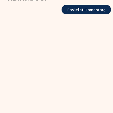
TIPRO, UAB
Kalvarijų g. 99A-33, LT-08219 Vilnius
Tel.: +370 606 17737
El. paštas:
info@ekonomika.lt