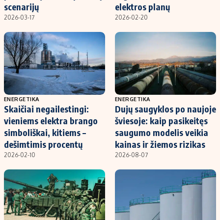
scenarijų
elektros planų
2026-03-17
2026-02-20
ENERGETIKA
ENERGETIKA
Skaičiai negailestingi:
Dujų saugyklos po naujoje
vieniems elektra brango
šviesoje: kaip pasikeitęs
simboliškai, kitiems –
saugumo modelis veikia
dešimtimis procentų
kainas ir žiemos rizikas
2026-02-10
2026-08-07