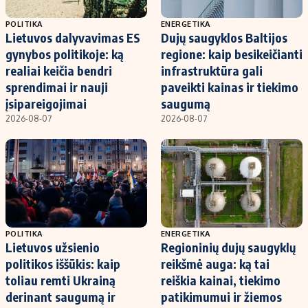
POLITIKA
ENERGETIKA
Lietuvos dalyvavimas ES
Dujų saugyklos Baltijos
gynybos politikoje: ką
regione: kaip besikeičianti
realiai keičia bendri
infrastruktūra gali
sprendimai ir nauji
paveikti kainas ir tiekimo
įsipareigojimai
saugumą
2026-08-07
2026-08-07
POLITIKA
ENERGETIKA
Lietuvos užsienio
Regioninių dujų saugyklų
politikos iššūkis: kaip
reikšmė auga: ką tai
toliau remti Ukrainą
reiškia kainai, tiekimo
derinant saugumą ir
patikimumui ir žiemos