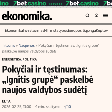
Ekonomika
Investavimas
NT ir statybos
Europos Sąjunga
Kriptoval
Titulinis
»
Naujienos
»
Pokyčiai ir tęstinumas: „Ignitis grupė“
Turinys
Skaitykite
paskelbė naujos valdybos sudėtį
Naujienos
Finansai
ENERGETIKA
,
POLITIKA
Pokyčiai ir tęstinumas:
Aplinka
Įmonės
Verslas
Žemės ūkis
„Ignitis grupė“ paskelbė
Energetika
Technologijos
naujos valdybos sudėtį
Ekonomika
Laisvalaikis
Politika
ELTA
NT ir statybos
2026-02-25, 13:00
1 min. skaitymo
0