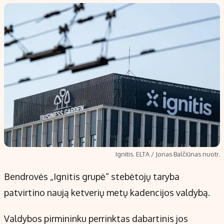
Populiarios temos
Titulinis
Investavimas
Nedarbo išmokos skaičiuoklė
Akcijų rinka
Indėliai
Saulės elektrinės
Indėlių skaičiuoklė
Kriptovaliutos
Būsto finansai
Infliacija
Įdomios naujienos
Migracija
Redakcija
Ignitis. ELTA / Jonas Balčiūnas nuotr.
Apie mus
Bendrovės „Ignitis grupė“ stebėtojų taryba
Redakcijos politika
patvirtino naują ketverių metų kadencijos valdybą.
Privatumo politika
Turinio žymėjimo taisyklės
Valdybos pirmininku perrinktas dabartinis jos