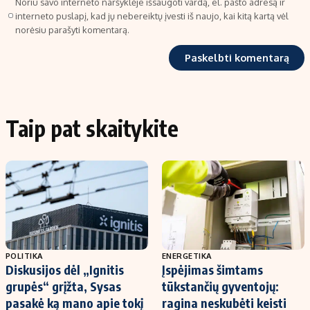
Noriu savo interneto naršyklėje išsaugoti vardą, el. pašto adresą ir
interneto puslapį, kad jų nebereiktų įvesti iš naujo, kai kitą kartą vėl
norėsiu parašyti komentarą.
Taip pat skaitykite
POLITIKA
ENERGETIKA
Diskusijos dėl „Ignitis
Įspėjimas šimtams
grupės“ grįžta, Sysas
tūkstančių gyventojų:
pasakė ką mano apie tokį
ragina neskubėti keisti