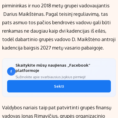
Kontaktai
pirmininkas ir nuo 2018 metų grupei vadovaujantis
Regionų naujienos
Darius Maikštėnas. Pagal teisinį reguliavimą, tas
Indėlių palūkanos
pats asmuo tos pačios bendrovės vadovu gali būti
renkamas ne daugiau kaip dvi kadencijas iš eilės,
todėl dabartinio grupės vadovo D. Maikštėno antroji
kadencija baigsis 2027 metų vasario pabaigoje.
Skaitykite mūsų naujienas „Facebook“
platformoje
Sužinokite apie svarbiausius įvykius pirmieji!
Sekti
Valdybos nariais taip pat patvirtinti grupės finansų
vadovas Jonas Rimavičius, grupės organizacinio