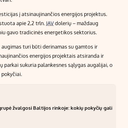
sticijas į atsinaujinančios energijos projektus.
stuota apie 2,2 trln.
JAV
dolerių – maždaug
piu gavo tradicinės energetikos sektorius.
 augimas turi būti derinamas su gamtos ir
naujinančios energijos projektais atsiranda ir
ų parkai sukuria palankesnes sąlygas augalijai, o
 pokyčiai.
upė žvalgosi Baltijos rinkoje: kokių pokyčių gali