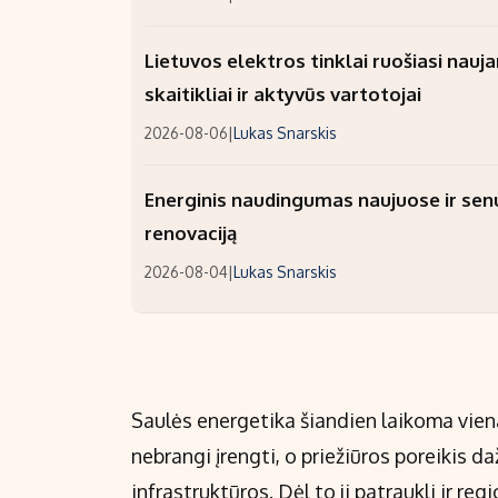
Lietuvos elektros tinklai ruošiasi nauj
skaitikliai ir aktyvūs vartotojai
2026-08-06
|
Lukas Snarskis
Energinis naudingumas naujuose ir sen
renovaciją
2026-08-04
|
Lukas Snarskis
Saulės energetika šiandien laikoma viena 
nebrangi įrengti, o priežiūros poreikis d
infrastruktūros. Dėl to ji patraukli ir reg