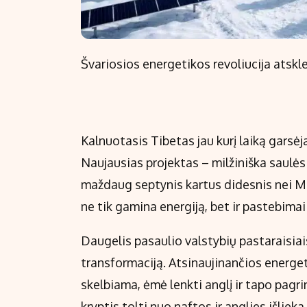
Švariosios energetikos revoliucija atskl
Kalnuotasis Tibetas jau kurį laiką garsė
Naujausias projektas – milžiniška saulės 
maždaug septynis kartus didesnis nei Ma
ne tik gamina energiją, bet ir pastebimai
Daugelis pasaulio valstybių pastaraisia
transformaciją. Atsinaujinančios energet
skelbiama, ėmė lenkti anglį ir tapo pagri
kryptis tolti nuo naftos ir anglies išlieka 