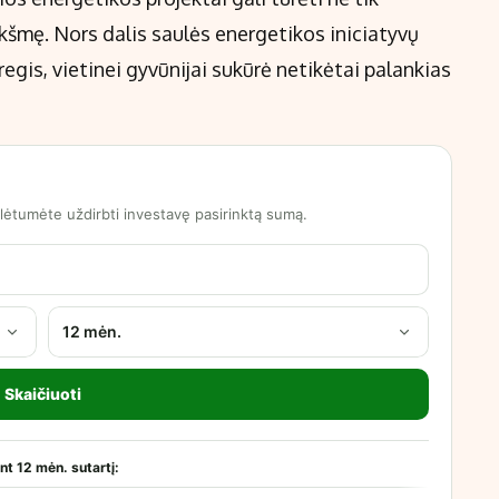
ikšmę. Nors dalis saulės energetikos iniciatyvų
 regis, vietinei gyvūnijai sukūrė netikėtai palankias