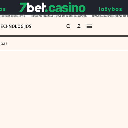
TECHNOLOGIJOS
mpas
Redakcija
kos skaičiuoklė
Apie mus
Redakcijos politika
uoklė
Privatumo politika
i
Turinio žymėjimo taisyklės
enos
Kontaktai
Regionų naujienos