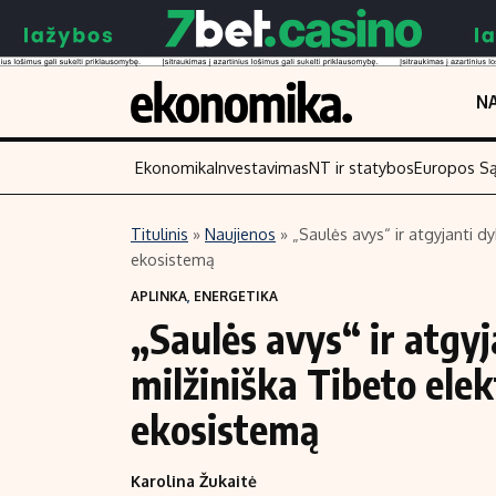
NA
Ekonomika
Investavimas
NT ir statybos
Europos S
Titulinis
»
Naujienos
»
„Saulės avys“ ir atgyjanti d
ekosistemą
Turinys
Skaitykite
APLINKA
,
ENERGETIKA
Naujienos
Finansai
„Saulės avys“ ir atgy
Aplinka
Įmonės
milžiniška Tibeto elek
Verslas
Žemės ūkis
Energetika
Technologijos
ekosistemą
Ekonomika
Laisvalaikis
Karolina Žukaitė
Politika