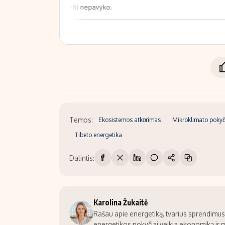
Temos:
Ekosistemos atkūrimas
Mikroklimato pokyč
Tibeto energetika
Dalintis:
Karolina Žukaitė
Rašau apie energetiką, tvarius sprendimus ir
energetikos pokyčiai veikia ekonomiką ir 