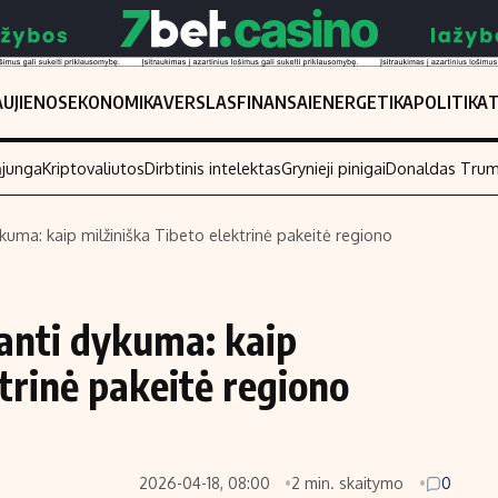
UJIENOS
EKONOMIKA
VERSLAS
FINANSAI
ENERGETIKA
POLITIKA
ąjunga
Kriptovaliutos
Dirbtinis intelektas
Grynieji pinigai
Donaldas Tru
ykuma: kaip milžiniška Tibeto elektrinė pakeitė regiono
Populiarios temos
Titulinis
Investavimas
Nedarbo išmo
janti dykuma: kaip
Akcijų rinka
Indėliai
trinė pakeitė regiono
Saulės elektrinės
Indėlių skaiči
Kriptovaliutos
Būsto finansa
Infliacija
Įdomios nauji
2026-04-18, 08:00
2 min. skaitymo
0
Migracija