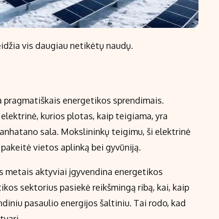
eidžia vis daugiau netikėtų naudų.
ja pragmatiškais energetikos sprendimais.
elektrinė, kurios plotas, kaip teigiama, yra
nhatano sala. Mokslininkų teigimu, ši elektrinė
 pakeitė vietos aplinką bei gyvūniją.
is metais aktyviai įgyvendina energetikos
ikos sektorius pasiekė reikšmingą ribą, kai, kaip
ndiniu pasaulio energijos šaltiniu. Tai rodo, kad
tvari.