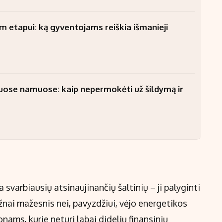
am etapui: ką gyventojams reiškia išmanieji
uose namuose: kaip nepermokėti už šildymą ir
svarbiausių atsinaujinančių šaltinių – ji palyginti
ažnai mažesnis nei, pavyzdžiui, vėjo energetikos
ionams, kurie neturi labai didelių finansinių