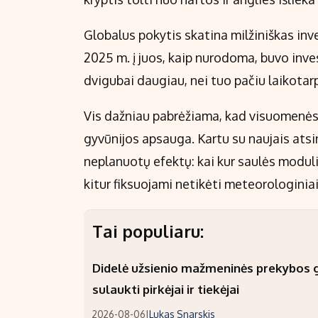
Globalus pokytis skatina milžiniškas inve
2025 m. į juos, kaip nurodoma, buvo inve
dvigubai daugiau, nei tuo pačiu laikotar
Vis dažniau pabrėžiama, kad visuomenės
gyvūnijos apsauga. Kartu su naujais atsi
neplanuotų efektų: kai kur saulės moduli
kitur fiksuojami netikėti meteorologiniai
Tai populiaru:
Didelė užsienio mažmeninės prekybos gr
sulaukti pirkėjai ir tiekėjai
2026-08-06
|
Lukas Snarskis