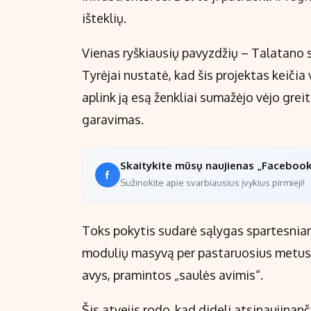
išteklių.
Vienas ryškiausių pavyzdžių – Talatano 
Tyrėjai nustatė, kad šis projektas keičia 
aplink ją esą ženkliai sumažėjo vėjo gre
garavimas.
Skaitykite mūsų naujienas „Faceboo
Sužinokite apie svarbiausius įvykius pirmieji!
Toks pokytis sudarė sąlygas spartesniam 
modulių masyvą per pastaruosius metus 
avys, pramintos „saulės avimis“.
Šis atvejis rodo, kad dideli atsinaujinanč