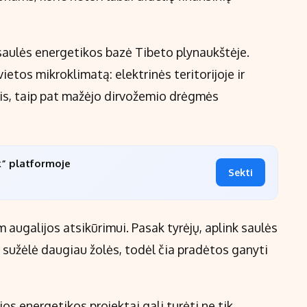
saulės energetikos bazė Tibeto plynaukštėje.
vietos mikroklimatą: elektrinės teritorijoje ir
itis, taip pat mažėjo dirvožemio drėgmės
k“ platformoje
Sekti
augalijos atsikūrimui. Pasak tyrėjų, aplink saulės
sužėlė daugiau žolės, todėl čia pradėtos ganyti
ios energetikos projektai gali turėti ne tik