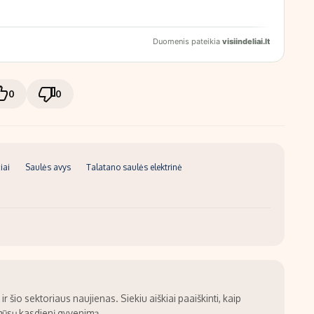
0
0
iai
Saulės avys
Talatano saulės elektrinė
 šio sektoriaus naujienas. Siekiu aiškiai paaiškinti, kaip
mūsų kasdienį gyvenimą.