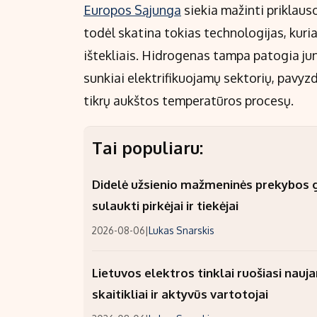
Europos Sąjunga
siekia mažinti priklaus
todėl skatina tokias technologijas, kuria
ištekliais. Hidrogenas tampa patogia jun
sunkiai elektrifikuojamų sektorių, pavyz
tikrų aukštos temperatūros procesų.
Tai populiaru:
Didelė užsienio mažmeninės prekybos gr
sulaukti pirkėjai ir tiekėjai
2026-08-06
|
Lukas Snarskis
Lietuvos elektros tinklai ruošiasi nauj
skaitikliai ir aktyvūs vartotojai