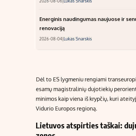
2026-08-06
|
Lukas Snarskis
Energinis naudingumas naujuose ir sen
renovaciją
2026-08-04
|
Lukas Snarskis
Dėl to ES lygmeniu rengiami transeuropi
esamų magistralinių dujotiekių perorientu
minimos kaip viena iš krypčių, kuri ateity
Vidurio Europos regioną.
Lietuvos atspirties taškai: duj
zonos