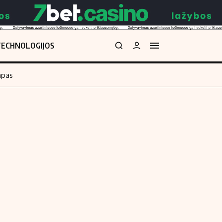
TECHNOLOGIJOS
mpas
Redakcija
kos skaičiuoklė
Apie mus
Redakcijos politika
uoklė
Privatumo politika
i
Turinio žymėjimo taisyklės
enos
Kontaktai
Regionų naujienos