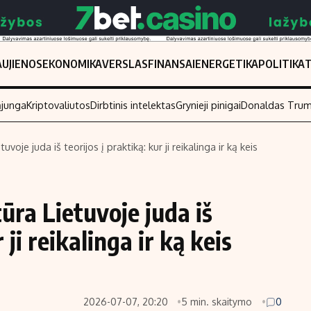
UJIENOS
EKONOMIKA
VERSLAS
FINANSAI
ENERGETIKA
POLITIKA
ąjunga
Kriptovaliutos
Dirbtinis intelektas
Grynieji pinigai
Donaldas Tru
voje juda iš teorijos į praktiką: kur ji reikalinga ir ką keis
Populiarios temos
Titulinis
Investavimas
Nedarbo išmo
ūra Lietuvoje juda iš
Akcijų rinka
Indėliai
 ji reikalinga ir ką keis
Saulės elektrinės
Indėlių skaiči
Kriptovaliutos
Būsto finansa
Infliacija
Įdomios nauji
2026-07-07, 20:20
5 min. skaitymo
0
Migracija