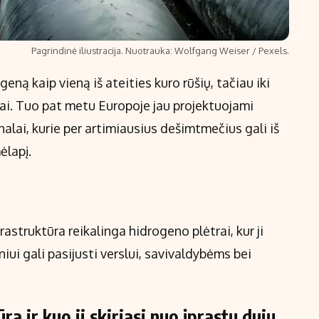
Pagrindinė iliustracija. Nuotrauka: Wolfgang Weiser / Pexels.
eną kaip vieną iš ateities kuro rūšių, tačiau iki
iai. Tuo pat metu Europoje jau projektuojami
lai, kurie per artimiausius dešimtmečius gali iš
ėlapį.
astruktūra reikalinga hidrogeno plėtrai, kur ji
iniui gali pasijusti verslui, savivaldybėms bei
a ir kuo ji skiriasi nuo įprastų dujų