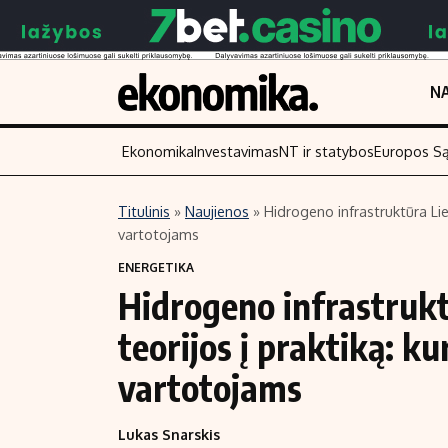
NA
Ekonomika
Investavimas
NT ir statybos
Europos S
Titulinis
»
Naujienos
»
Hidrogeno infrastruktūra Lietu
vartotojams
Turinys
Skaitykite
ENERGETIKA
Naujienos
Finansai
Hidrogeno infrastrukt
Aplinka
Įmonės
teorijos į praktiką: kur
Verslas
Žemės ūkis
Energetika
Technologijos
vartotojams
Ekonomika
Laisvalaikis
Lukas Snarskis
Politika