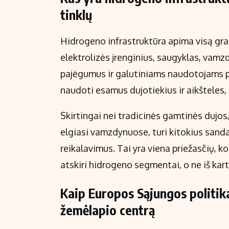
tinklų
Hidrogeno infrastruktūra apima visą gra
elektrolizės įrenginius, saugyklas, vam
pajėgumus ir galutiniams naudotojams pri
naudoti esamus dujotiekius ir aikšteles, t
Skirtingai nei tradicinės gamtinės dujos
elgiasi vamzdynuose, turi kitokius san
reikalavimus. Tai yra viena priežasčių, 
atskiri hidrogeno segmentai, o ne iš kart
Kaip Europos Sąjungos politik
žemėlapio centrą