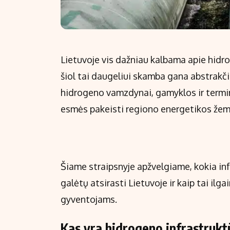
Lietuvoje vis dažniau kalbama apie hidrog
šiol tai daugeliui skamba gana abstrakč
hidrogeno vamzdynai, gamyklos ir termina
esmės pakeisti regiono energetikos žem
Šiame straipsnyje apžvelgiame, kokia infr
galėtų atsirasti Lietuvoje ir kaip tai ilga
gyventojams.
Kas yra hidrogeno infrastruktūr