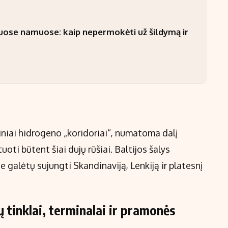
uose namuose: kaip nepermokėti už šildymą ir
niai hidrogeno „koridoriai“, numatoma dalį
oti būtent šiai dujų rūšiai. Baltijos šalys
je galėtų sujungti Skandinaviją, Lenkiją ir platesnį
ų tinklai, terminalai ir pramonės