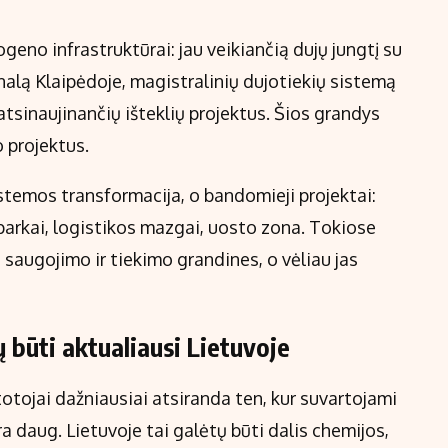
ogeno infrastruktūrai: jau veikiančią dujų jungtį su
nalą Klaipėdoje, magistralinių dujotiekių sistemą
 atsinaujinančių išteklių projektus. Šios grandys
 projektus.
istemos transformacija, o bandomieji projektai:
parkai, logistikos mazgai, uosto zona. Tokiose
 saugojimo ir tiekimo grandines, o vėliau jas
 būti aktualiausi Lietuvoje
totojai dažniausiai atsiranda ten, kur suvartojami
ra daug. Lietuvoje tai galėtų būti dalis chemijos,