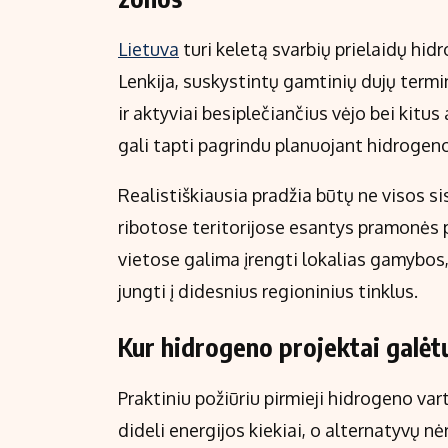
Lietuva
turi keletą svarbių prielaidų hidr
Lenkija, suskystintų gamtinių dujų termi
ir aktyviai besiplečiančius vėjo bei kitus
gali tapti pagrindu planuojant hidrogeno
Realistiškiausia pradžia būtų ne visos s
ribotose teritorijose esantys pramonės 
vietose galima įrengti lokalias gamybos,
jungti į didesnius regioninius tinklus.
Kur hidrogeno projektai galėtų
Praktiniu požiūriu pirmieji hidrogeno var
dideli energijos kiekiai, o alternatyvų nė