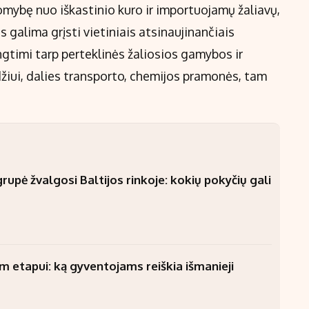
omybę nuo iškastinio kuro ir importuojamų žaliavų,
s galima grįsti vietiniais atsinaujinančiais
gtimi tarp perteklinės žaliosios gamybos ir
džiui, dalies transporto, chemijos pramonės, tam
upė žvalgosi Baltijos rinkoje: kokių pokyčių gali
am etapui: ką gyventojams reiškia išmanieji