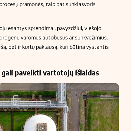
ų procesų pramonės, taip pat sunkiasvoris
ojų esantys sprendimai, pavyzdžiui, viešojo
hidrogenu varomus autobusus ar sunkvežimius.
šą, bet ir kurtų paklausą, kuri būtina vystantis
gali paveikti vartotojų išlaidas