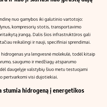
ndinę nuo gamybos iki galutinio vartotojo:
zdynus, kompresorių stotis, transportavimo
taikytą įrangą. Dalis šios infrastruktūros gali
ačiau reikalingi ir nauji, specifiniai sprendimai.
, hidrogenas yra lengvesnė molekulė, todėl kitaip
darumo, saugumo ir medžiagų atsparumo
kodėl daugelyje valstybių šiuo metu testuojami
o pertvarkomi visi dujotiekiai.
a stumia hidrogeną į energetikos