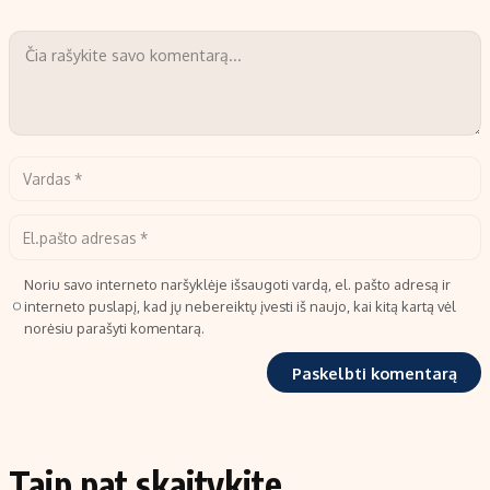
Noriu savo interneto naršyklėje išsaugoti vardą, el. pašto adresą ir
interneto puslapį, kad jų nebereiktų įvesti iš naujo, kai kitą kartą vėl
norėsiu parašyti komentarą.
Taip pat skaitykite