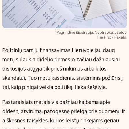
Pagrindinė iliustracija. Nuotrauka: Leeloo
The First / Pexels.
Politinių partijų finansavimas Lietuvoje jau daug
metų sulaukia didelio dėmesio, tačiau dažniausiai
diskusijos atgyja tik prieš rinkimus arba kilus
skandalui. Tuo metu kasdienis, sisteminis požiūris į
tai, kaip pinigai veikia politiką, lieka šešėlyje.
Pastaraisiais metais vis dažniau kalbama apie
didesnį atvirumą, patogesnę prieigą prie duomenų ir
aiškesnes taisykles, kurios leistų rinkėjams geriau