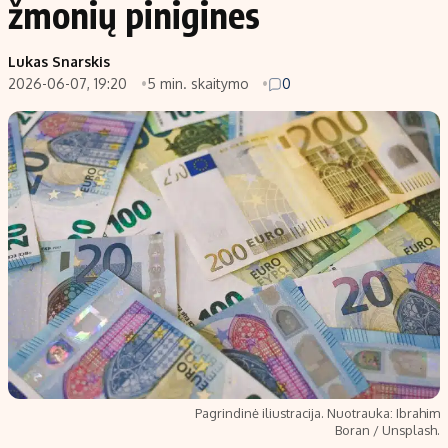
žmonių pinigines
Populiarios temos
Titulinis
Lukas Snarskis
Investavimas
Nedarbo išmokos skaičiuoklė
2026-06-07, 19:20
5 min. skaitymo
0
Akcijų rinka
Indėliai
Saulės elektrinės
Indėlių skaičiuoklė
Kriptovaliutos
Būsto finansai
Infliacija
Įdomios naujienos
Migracija
Redakcija
Apie mus
Redakcijos politika
Privatumo politika
Pagrindinė iliustracija. Nuotrauka: Ibrahim
Turinio žymėjimo taisyklės
Boran / Unsplash.