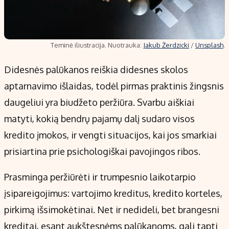
Teminė iliustracija. Nuotrauka:
Jakub Żerdzicki
/
Unsplash
.
Didesnės palūkanos reiškia didesnes skolos
aptarnavimo išlaidas, todėl pirmas praktinis žingsnis
daugeliui yra biudžeto peržiūra. Svarbu aiškiai
matyti, kokią bendrų pajamų dalį sudaro visos
kredito įmokos, ir vengti situacijos, kai jos smarkiai
prisiartina prie psichologiškai pavojingos ribos.
Prasminga peržiūrėti ir trumpesnio laikotarpio
įsipareigojimus: vartojimo kreditus, kredito korteles,
pirkimą išsimokėtinai. Net ir nedideli, bet brangesni
kreditai, esant aukštesnėms palūkanoms, gali tapti