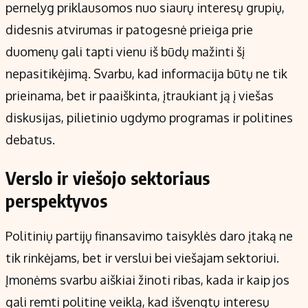
pernelyg priklausomos nuo siaurų interesų grupių,
didesnis atvirumas ir patogesnė prieiga prie
duomenų gali tapti vienu iš būdų mažinti šį
nepasitikėjimą. Svarbu, kad informacija būtų ne tik
prieinama, bet ir paaiškinta, įtraukiant ją į viešas
diskusijas, pilietinio ugdymo programas ir politines
debatus.
Verslo ir viešojo sektoriaus
perspektyvos
Politinių partijų finansavimo taisyklės daro įtaką ne
tik rinkėjams, bet ir verslui bei viešajam sektoriui.
Įmonėms svarbu aiškiai žinoti ribas, kada ir kaip jos
gali remti politinę veiklą, kad išvengtų interesų