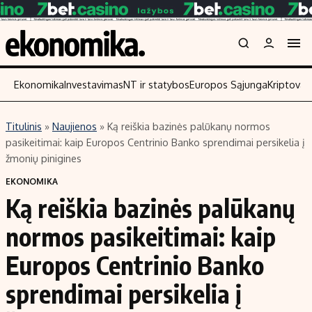
Ekonomika
Investavimas
NT ir statybos
Europos Sąjunga
Kriptoval
Titulinis
»
Naujienos
»
Ką reiškia bazinės palūkanų normos
Turinys
Skaitykite
pasikeitimai: kaip Europos Centrinio Banko sprendimai persikelia į
žmonių pinigines
Naujienos
Finansai
EKONOMIKA
Aplinka
Įmonės
Ką reiškia bazinės palūkanų
Verslas
Žemės ūkis
normos pasikeitimai: kaip
Energetika
Technologijos
Ekonomika
Laisvalaikis
Europos Centrinio Banko
Politika
sprendimai persikelia į
NT ir statybos