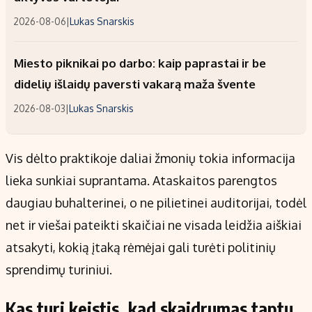
2026-08-06
|
Lukas Snarskis
Miesto piknikai po darbo: kaip paprastai ir be
didelių išlaidų paversti vakarą maža švente
2026-08-03
|
Lukas Snarskis
Vis dėlto praktikoje daliai žmonių tokia informacija
lieka sunkiai suprantama. Ataskaitos parengtos
daugiau buhalterinei, o ne pilietinei auditorijai, todėl
net ir viešai pateikti skaičiai ne visada leidžia aiškiai
atsakyti, kokią įtaką rėmėjai gali turėti politinių
sprendimų turiniui.
Kas turi keistis, kad skaidrumas taptų