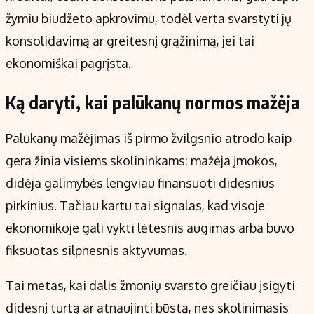
žymiu biudžeto apkrovimu, todėl verta svarstyti jų
konsolidavimą ar greitesnį grąžinimą, jei tai
ekonomiškai pagrįsta.
Ką daryti, kai palūkanų normos mažėja
Palūkanų mažėjimas iš pirmo žvilgsnio atrodo kaip
gera žinia visiems skolininkams: mažėja įmokos,
didėja galimybės lengviau finansuoti didesnius
pirkinius. Tačiau kartu tai signalas, kad visoje
ekonomikoje gali vykti lėtesnis augimas arba buvo
fiksuotas silpnesnis aktyvumas.
Tai metas, kai dalis žmonių svarsto greičiau įsigyti
didesnį turtą ar atnaujinti būstą, nes skolinimasis