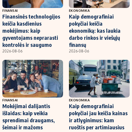
FINANSAI
EKONOMIKA
Finansinės technologijos
Kaip demografiniai
keičia kasdienius
pokyčiai keičia
mokėjimus: kaip
ekonomiką: kas laukia
gyventojams neprarasti
darbo rinkos ir viešųjų
kontrolės ir saugumo
finansų
2026-08-06
2026-08-06
FINANSAI
EKONOMIKA
Mokėjimai dalijantis
Kaip demografiniai
išlaidas: kaip veikia
pokyčiai jau keičia kainas
sprendimai draugams,
ir atlyginimus: kam
šeimai ir mažoms
ruoštis per artimiausius