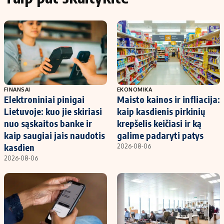
FINANSAI
EKONOMIKA
Elektroniniai pinigai
Maisto kainos ir infliacija:
Lietuvoje: kuo jie skiriasi
kaip kasdienis pirkinių
nuo sąskaitos banke ir
krepšelis keičiasi ir ką
kaip saugiai jais naudotis
galime padaryti patys
kasdien
2026-08-06
2026-08-06