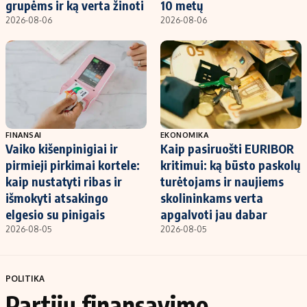
grupėms ir ką verta žinoti
10 metų
2026-08-06
2026-08-06
FINANSAI
EKONOMIKA
Vaiko kišenpinigiai ir
Kaip pasiruošti EURIBOR
pirmieji pirkimai kortele:
kritimui: ką būsto paskolų
kaip nustatyti ribas ir
turėtojams ir naujiems
išmokyti atsakingo
skolininkams verta
elgesio su pinigais
apgalvoti jau dabar
2026-08-05
2026-08-05
POLITIKA
Partijų finansavimo