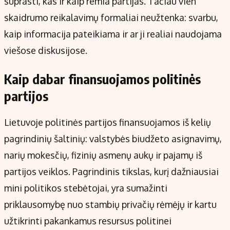
suprasti, kas ir kaip remia partijas. Tačiau vien
skaidrumo reikalavimų formaliai neužtenka: svarbu,
kaip informacija pateikiama ir ar ji realiai naudojama
viešose diskusijose.
Kaip dabar finansuojamos politinės
partijos
Lietuvoje politinės partijos finansuojamos iš kelių
pagrindinių šaltinių: valstybės biudžeto asignavimų,
narių mokesčių, fizinių asmenų aukų ir pajamų iš
partijos veiklos. Pagrindinis tikslas, kurį dažniausiai
mini politikos stebėtojai, yra sumažinti
priklausomybę nuo stambių privačių rėmėjų ir kartu
užtikrinti pakankamus resursus politinei