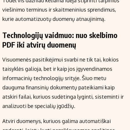
Todėl vis dažniau keliama idėja stiprinti tarpinius
viešinimo terminus ir skaitmeninius sprendimus,
kurie automatizuotų duomenų atnaujinimą.
Technologijų vaidmuo: nuo skelbimo
PDF iki atvirų duomenų
Visuomenės pasitikėjimui svarbi ne tik tai, kokios
taisyklės galioja, bet ir kaip jos įgyvendinamos
informacinių technologijų srityje. Šiuo metu
dauguma finansinių dokumentų pateikiami kaip
atskiri failai, kuriuos sudėtinga lyginti, sisteminti ir
analizuoti be specialių įgūdžių.
Atviri duomenys, kuriuos galima automatiškai