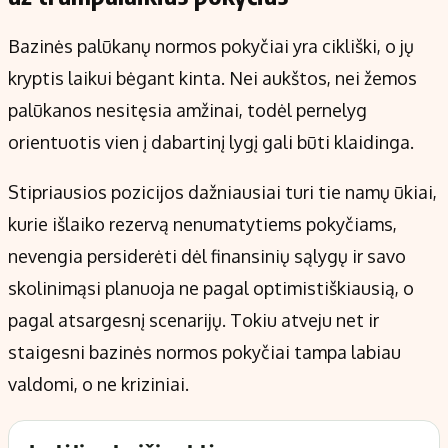
Bazinės palūkanų normos pokyčiai yra cikliški, o jų
kryptis laikui bėgant kinta. Nei aukštos, nei žemos
palūkanos nesitęsia amžinai, todėl pernelyg
orientuotis vien į dabartinį lygį gali būti klaidinga.
Stipriausios pozicijos dažniausiai turi tie namų ūkiai,
kurie išlaiko rezervą nenumatytiems pokyčiams,
nevengia persiderėti dėl finansinių sąlygų ir savo
skolinimąsi planuoja ne pagal optimistiškiausią, o
pagal atsargesnį scenarijų. Tokiu atveju net ir
staigesni bazinės normos pokyčiai tampa labiau
valdomi, o ne kriziniai.