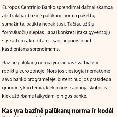
Kontaktai
Europos Centrinio Banko sprendimai dažnai skamba
Regionų naujienos
abstrakčiai: bazinė palūkanų norma pakelta,
Indėlių palūkanos
sumažinta, palikta nepakitusi. Tačiau už šių
formuluočių slepiasi labai konkreti įtaka gyventojų
sąskaitoms, kreditams, santaupoms ir net
kasdieniams sprendimams.
Bazinė palūkanų norma yra vienas svarbiausių
rodiklių euro zonoje. Nors jos tiesiogiai nematome
savo banko programėlėje, būtent nuo jos prasideda
grandinė, kuri lemia, kiek mums kainuoja skolintis ir
kiek uždirbame laikydami pinigus banke.
Kas yra bazinė palūkanų norma ir kodėl