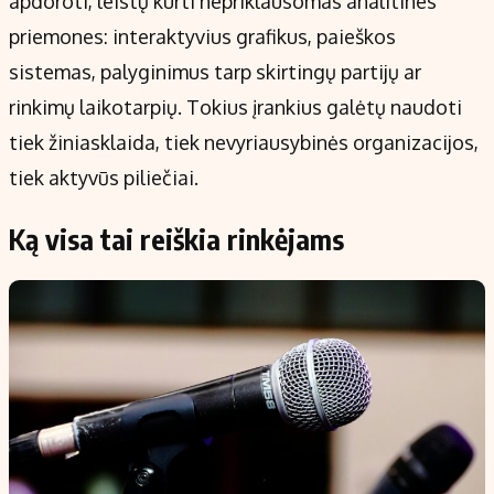
apdoroti, leistų kurti nepriklausomas analitines
priemones: interaktyvius grafikus, paieškos
sistemas, palyginimus tarp skirtingų partijų ar
rinkimų laikotarpių. Tokius įrankius galėtų naudoti
tiek žiniasklaida, tiek nevyriausybinės organizacijos,
tiek aktyvūs piliečiai.
Ką visa tai reiškia rinkėjams