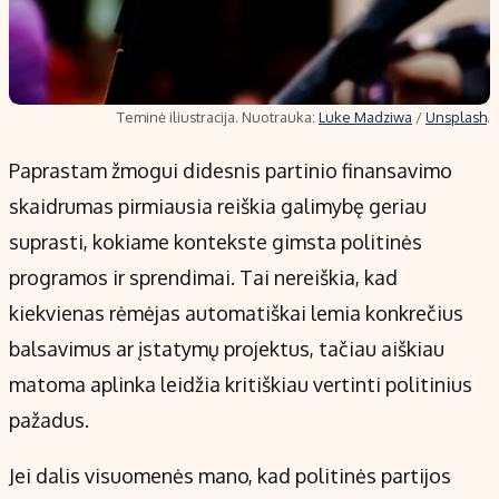
Teminė iliustracija. Nuotrauka:
Luke Madziwa
/
Unsplash
.
Paprastam žmogui didesnis partinio finansavimo
skaidrumas pirmiausia reiškia galimybę geriau
suprasti, kokiame kontekste gimsta politinės
programos ir sprendimai. Tai nereiškia, kad
kiekvienas rėmėjas automatiškai lemia konkrečius
balsavimus ar įstatymų projektus, tačiau aiškiau
matoma aplinka leidžia kritiškiau vertinti politinius
pažadus.
Jei dalis visuomenės mano, kad politinės partijos