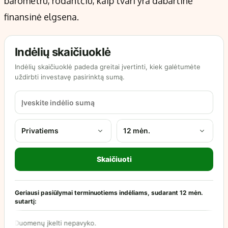
barometru, rodantčiu, kaip tvari yra dabartinė
finansinė elgsena.