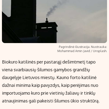
Pagrindinė iliustracija. Nuotrauka:
Mohammad Amin Javid / Unsplash.
Biokuro katilinės per pastarąjį dešimtmetį tapo
viena svarbiausių šilumos gamybos grandžių
daugelyje Lietuvos miestų. Kauno forto katilinė
dažnai minima kaip pavyzdys, kaip perėjimas nuo
importuojamo kuro prie vietinių žaliavų ir tinklų
atnaujinimas gali pakeisti šilumos ūkio struktūrą.