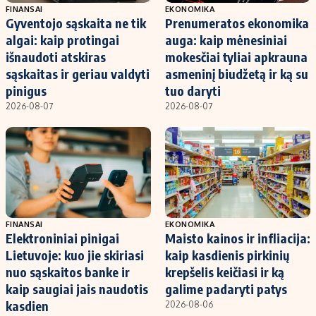
FINANSAI
EKONOMIKA
Gyventojo sąskaita ne tik
Prenumeratos ekonomika
algai: kaip protingai
auga: kaip mėnesiniai
išnaudoti atskiras
mokesčiai tyliai apkrauna
sąskaitas ir geriau valdyti
asmeninį biudžetą ir ką su
pinigus
tuo daryti
2026-08-07
2026-08-07
FINANSAI
EKONOMIKA
Elektroniniai pinigai
Maisto kainos ir infliacija:
Lietuvoje: kuo jie skiriasi
kaip kasdienis pirkinių
nuo sąskaitos banke ir
krepšelis keičiasi ir ką
kaip saugiai jais naudotis
galime padaryti patys
kasdien
2026-08-06