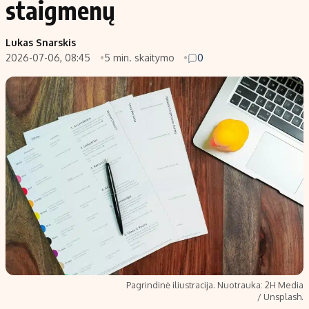
staigmenų
Populiarios temos
Titulinis
Lukas Snarskis
Investavimas
Nedarbo išmokos skaičiuoklė
2026-07-06, 08:45
5 min. skaitymo
0
Akcijų rinka
Indėliai
Saulės elektrinės
Indėlių skaičiuoklė
Kriptovaliutos
Būsto finansai
Infliacija
Įdomios naujienos
Migracija
Redakcija
Apie mus
Redakcijos politika
Privatumo politika
Pagrindinė iliustracija. Nuotrauka: 2H Media
Turinio žymėjimo taisyklės
/ Unsplash.