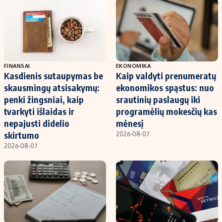
FINANSAI
EKONOMIKA
Kasdienis sutaupymas be
Kaip valdyti prenumeratų
skausmingų atsisakymų:
ekonomikos spąstus: nuo
penki žingsniai, kaip
srautinių paslaugų iki
tvarkyti išlaidas ir
programėlių mokesčių kas
nepajusti didelio
mėnesį
skirtumo
2026-08-07
2026-08-07