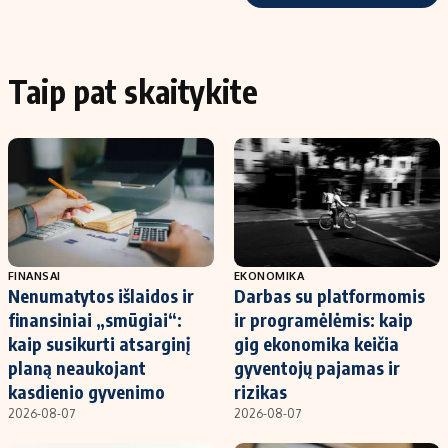
Taip pat skaitykite
FINANSAI
EKONOMIKA
Nenumatytos išlaidos ir
Darbas su platformomis
finansiniai „smūgiai“:
ir programėlėmis: kaip
kaip susikurti atsarginį
gig ekonomika keičia
planą neaukojant
gyventojų pajamas ir
kasdienio gyvenimo
rizikas
2026-08-07
2026-08-07