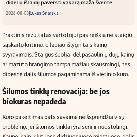
didelių išlaidų paversti vakarą maža švente
2026-08-03
|
Lukas Snarskis
Praktinis rezultatas vartotojui pasireiškia ne staigiu
sąskaitų kritimu, o labiau išlygintais kainų
svyravimais. Staigūs šuoliai dėl pasaulinių dujų kainų
ar mazuto brangimo tampa mažiau skausmingi, nes
didesnė dalis šilumos pagaminama iš vietinio kuro.
Šilumos tinklų renovacija: be jos
biokuras nepadeda
Kuro pakeitimas pats savaime neišsprendžia visų
problemų, jei šilumos tinklai yra seni ir nuostolingi.
Kaune, kaip ir kituose didžiuosiuose miestuose, dalis