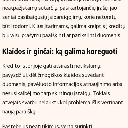
neatpažįstamų sutarčių, pasikartojančių įrašų, jau
seniai pasibaigusių įsipareigojimų, kurie neturėtų
būti rodomi. Kilus įtarimams, galima kreiptis į kreditų
biurą su prašymu paaiškinti ar patikslinti duomenis.
Klaidos ir ginčai: ką galima koreguoti
Kredito istorijoje gali atsirasti netikslumų,
pavyzdžiui, dėl žmogiškos klaidos suvedant
duomenis, pavėluoto informacijos atnaujinimo arba
nesusikalbėjimo tarp skirtingų įstaigų. Tokiais
atvejais svarbu nelaukti, kol problema išlįs vertinant
naują paraišką.
Pastebėjus neatitikimus, verta surinkti