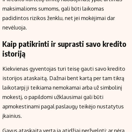
maksimalioms sumoms, gali būti laikomas
padidintos rizikos ženklu, net jei mokėjimai dar
nevėluoja.
Kaip patikrinti ir suprasti savo kredito
istoriją
Kiekvienas gyventojas turi teisę gauti savo kredito
istorijos ataskaitą. Dažnai bent kartą per tam tikrą
laikotarpį ji teikiama nemokamai arba už simbolinį
mokestį, o papildomi užklausimai gali būti
apmokestinami pagal paslaugų teikėjo nustatytus
įkainius.
Gavus ataskaitą verta ją atidžiai peržvelgti: ar nėra