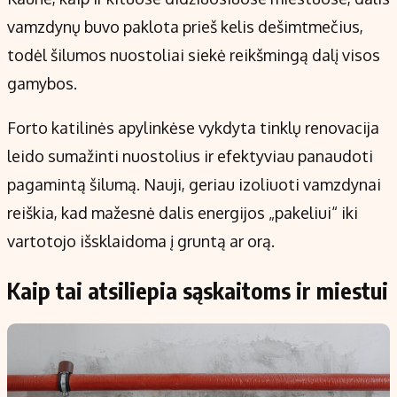
vamzdynų buvo paklota prieš kelis dešimtmečius,
todėl šilumos nuostoliai siekė reikšmingą dalį visos
gamybos.
Forto katilinės apylinkėse vykdyta tinklų renovacija
leido sumažinti nuostolius ir efektyviau panaudoti
pagamintą šilumą. Nauji, geriau izoliuoti vamzdynai
reiškia, kad mažesnė dalis energijos „pakeliui“ iki
vartotojo išsklaidoma į gruntą ar orą.
Kaip tai atsiliepia sąskaitoms ir miestui