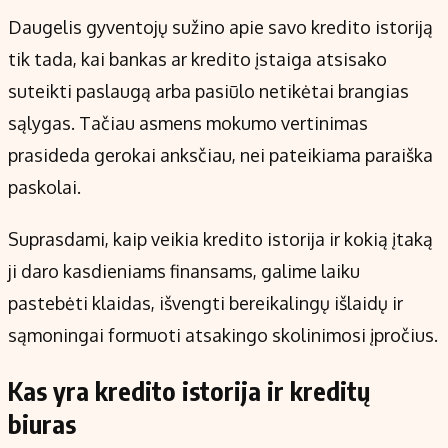
Kontaktai
Daugelis gyventojų sužino apie savo kredito istoriją
Regionų naujienos
tik tada, kai bankas ar kredito įstaiga atsisako
Indėlių palūkanos
suteikti paslaugą arba pasiūlo netikėtai brangias
sąlygas. Tačiau asmens mokumo vertinimas
prasideda gerokai anksčiau, nei pateikiama paraiška
paskolai.
Suprasdami, kaip veikia kredito istorija ir kokią įtaką
ji daro kasdieniams finansams, galime laiku
pastebėti klaidas, išvengti bereikalingų išlaidų ir
sąmoningai formuoti atsakingo skolinimosi įpročius.
Kas yra kredito istorija ir kreditų
biuras