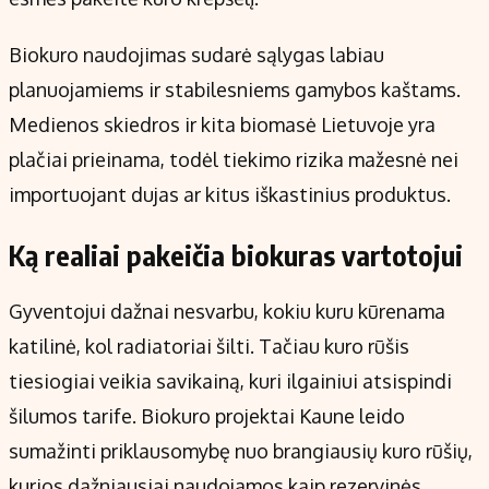
Biokuro naudojimas sudarė sąlygas labiau
planuojamiems ir stabilesniems gamybos kaštams.
Medienos skiedros ir kita biomasė Lietuvoje yra
plačiai prieinama, todėl tiekimo rizika mažesnė nei
importuojant dujas ar kitus iškastinius produktus.
Ką realiai pakeičia biokuras vartotojui
Gyventojui dažnai nesvarbu, kokiu kuru kūrenama
katilinė, kol radiatoriai šilti. Tačiau kuro rūšis
tiesiogiai veikia savikainą, kuri ilgainiui atsispindi
šilumos tarife. Biokuro projektai Kaune leido
sumažinti priklausomybę nuo brangiausių kuro rūšių,
kurios dažniausiai naudojamos kaip rezervinės.