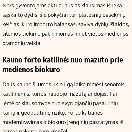
Nors gyventojams aktualiausias klausimas išlieka
sąskaitų dydis, šie pokyčiai turi platesnių pasekmių:
keičiasi kuro importo balansas, savivaldybių išlaidos,
šilumos tiekimo patikimumas ir net vietos medienos
pramonių veikla.
Kauno forto katilinė: nuo mazuto prie
medienos biokuro
Dalis Kauno šilumos ūkio ilgą laiką rėmėsi senomis
katilinėmis, kurios naudojo mazutą ar dujas. Tai
lėmė priklausomybę nuo svyruojančių pasaulinių
kainų ir geopolitinių rizikų. Forto katilinės
modernizavimas ir biokuro įrenginių pastatymas iš
esmės pakeitė kuro krepšelį.