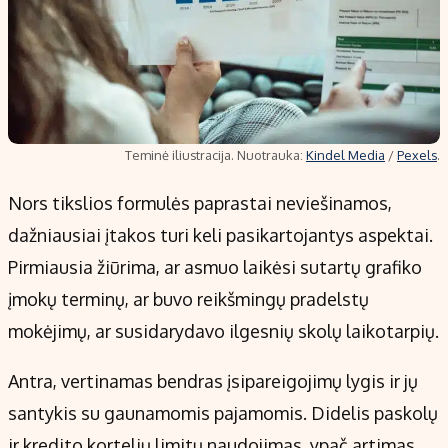
Teminė iliustracija. Nuotrauka:
Kindel Media
/
Pexels
.
Nors tikslios formulės paprastai neviešinamos,
dažniausiai įtakos turi keli pasikartojantys aspektai.
Pirmiausia žiūrima, ar asmuo laikėsi sutartų grafiko
įmokų terminų, ar buvo reikšmingų pradelstų
mokėjimų, ar susidarydavo ilgesnių skolų laikotarpių.
Antra, vertinamas bendras įsipareigojimų lygis ir jų
santykis su gaunamomis pajamomis. Didelis paskolų
ir kredito kortelių limitų naudojimas, ypač artimas