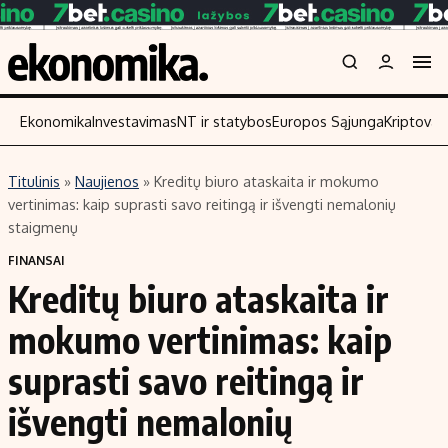
Ekonomika
Investavimas
NT ir statybos
Europos Sąjunga
Kriptoval
Titulinis
»
Naujienos
»
Kreditų biuro ataskaita ir mokumo
Turinys
Skaitykite
vertinimas: kaip suprasti savo reitingą ir išvengti nemalonių
staigmenų
Naujienos
Finansai
FINANSAI
Aplinka
Įmonės
Kreditų biuro ataskaita ir
Verslas
Žemės ūkis
mokumo vertinimas: kaip
Energetika
Technologijos
Ekonomika
Laisvalaikis
suprasti savo reitingą ir
Politika
išvengti nemalonių
NT ir statybos