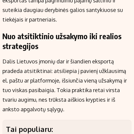
eksportas tampa pagrindiniu pajamų šaltiniu ir
suteikia daugiau derybinės galios santykiuose su
tiekėjais ir partneriais.
Nuo atsitiktinio užsakymo iki realios
strategijos
Dalis Lietuvos įmonių dar ir šiandien eksportą
pradeda atsitiktinai: atsiliepia į pavienį užklausimą
el. paštu ar platformoje, išsiunčia vieną užsakymą ir
tuo viskas pasibaigia. Tokia praktika retai virsta
tvariu augimu, nes trūksta aiškios krypties ir iš
anksto apgalvotų sąlygų.
Tai populiaru: