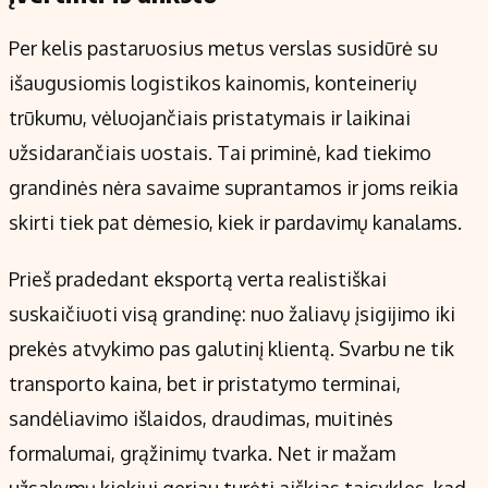
Per kelis pastaruosius metus verslas susidūrė su
išaugusiomis logistikos kainomis, konteinerių
trūkumu, vėluojančiais pristatymais ir laikinai
užsidarančiais uostais. Tai priminė, kad tiekimo
grandinės nėra savaime suprantamos ir joms reikia
skirti tiek pat dėmesio, kiek ir pardavimų kanalams.
Prieš pradedant eksportą verta realistiškai
suskaičiuoti visą grandinę: nuo žaliavų įsigijimo iki
prekės atvykimo pas galutinį klientą. Svarbu ne tik
transporto kaina, bet ir pristatymo terminai,
sandėliavimo išlaidos, draudimas, muitinės
formalumai, grąžinimų tvarka. Net ir mažam
užsakymų kiekiui geriau turėti aiškias taisykles, kad