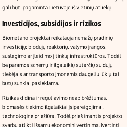
gali būti pagaminta Lietuvoje iš vietinių atliekų.
Investicijos, subsidijos ir rizikos
Biometano projektai reikalauja nemažų pradinių
investicijų: biodujų reaktorių, valymo įrangos,
suslėgimo ar įleidimo į tinklą infrastruktūros. Todėl
be paramos schemų ir ilgalaikių sutarčių su dujų
tiekėjais ar transporto įmonėmis daugeliui ūkių tai
būtų sunkiai pasiekiama.
Rizikas didina ir reguliavimo neapibrėžtumas,
biomasės tiekimo ilgalaikiai įsipareigojimai,
technologinė priežiūra. Todėl prieš imantis projekto
svarbu atlikti išsamų ekonominį vertinimą, įvertinti