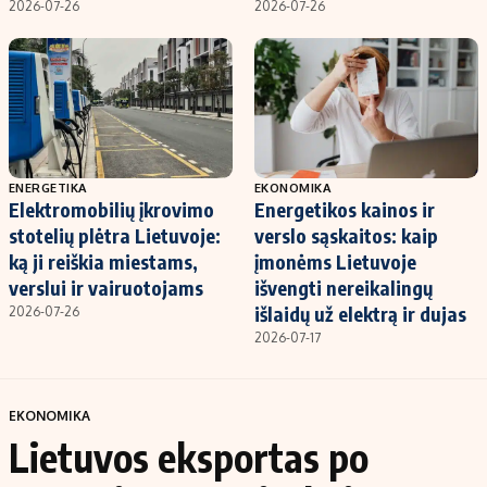
2026-07-26
2026-07-26
ENERGETIKA
EKONOMIKA
Elektromobilių įkrovimo
Energetikos kainos ir
stotelių plėtra Lietuvoje:
verslo sąskaitos: kaip
ką ji reiškia miestams,
įmonėms Lietuvoje
verslui ir vairuotojams
išvengti nereikalingų
išlaidų už elektrą ir dujas
2026-07-26
2026-07-17
EKONOMIKA
Lietuvos eksportas po