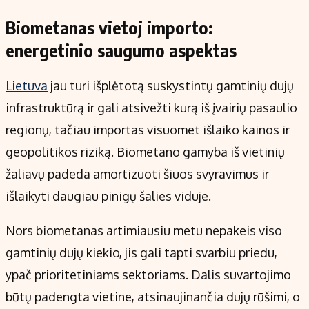
Biometanas vietoj importo:
energetinio saugumo aspektas
Lietuva
jau turi išplėtotą suskystintų gamtinių dujų
infrastruktūrą ir gali atsivežti kurą iš įvairių pasaulio
regionų, tačiau importas visuomet išlaiko kainos ir
geopolitikos riziką. Biometano gamyba iš vietinių
žaliavų padeda amortizuoti šiuos svyravimus ir
išlaikyti daugiau pinigų šalies viduje.
Nors biometanas artimiausiu metu nepakeis viso
gamtinių dujų kiekio, jis gali tapti svarbiu priedu,
ypač prioritetiniams sektoriams. Dalis suvartojimo
būtų padengta vietine, atsinaujinančia dujų rūšimi, o