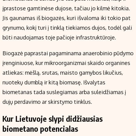
įprastose gamtinėse dujose, tačiau jo kilmė kitokia.
Jis gaunamas iš biogazės, kuri išvaloma iki tokio pat
grynumo, kokį turi į tinklą tiekiamos dujos, todėl gali
būti naudojamas toje pačioje infrastruktūroje.
Biogazė paprastai pagaminama anaerobinio pūdymo
įrenginiuose, kur mikroorganizmai skaido organines
atliekas: mėšlą, srutas, maisto gamybos likučius,
nuotekų dumblą ir kitą biomasę. Išvalytas
biometanas tada suslegiamas arba suleidžiamas į
dujų perdavimo ar skirstymo tinklus.
Kur Lietuvoje slypi didžiausias
biometano potencialas