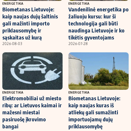
ENERGETIKA
ENERGETIKA
Biometanas Lietuvoje:
Vandenilinė energetika po
kaip naujas dujų šaltinis
žaliuoju kursu: kur ši
gali mažinti importo
technologija gali būti
priklausomybę ir
naudinga Lietuvoje ir ko
sąskaitas už kurą
tikėtis gyventojams
2026-08-03
2026-07-28
ENERGETIKA
ENERGETIKA
Elektromobiliai už miesto
Biometanas Lietuvoje:
ribų: ar Lietuvos kaimai ir
kaip naujas kuras iš
mažesni miestai
atliekų gali sumažinti
pasiruošę įkrovimo
importuojamų dujų
bangai
priklausomybę