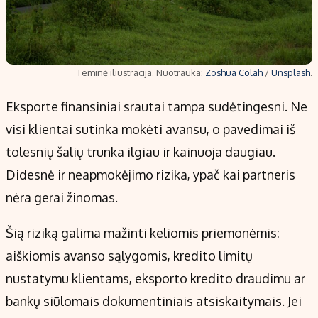
Teminė iliustracija. Nuotrauka:
Zoshua Colah
/
Unsplash
.
Eksporte finansiniai srautai tampa sudėtingesni. Ne
visi klientai sutinka mokėti avansu, o pavedimai iš
tolesnių šalių trunka ilgiau ir kainuoja daugiau.
Didesnė ir neapmokėjimo rizika, ypač kai partneris
nėra gerai žinomas.
Šią riziką galima mažinti keliomis priemonėmis:
aiškiomis avanso sąlygomis, kredito limitų
nustatymu klientams, eksporto kredito draudimu ar
bankų siūlomais dokumentiniais atsiskaitymais. Jei