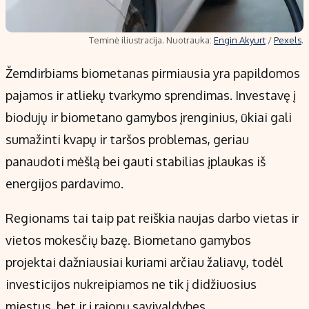
Teminė iliustracija. Nuotrauka:
Engin Akyurt
/
Pexels
.
Žemdirbiams biometanas pirmiausia yra papildomos
pajamos ir atliekų tvarkymo sprendimas. Investavę į
biodujų ir biometano gamybos įrenginius, ūkiai gali
sumažinti kvapų ir taršos problemas, geriau
panaudoti mėšlą bei gauti stabilias įplaukas iš
energijos pardavimo.
Regionams tai taip pat reiškia naujas darbo vietas ir
vietos mokesčių bazę. Biometano gamybos
projektai dažniausiai kuriami arčiau žaliavų, todėl
investicijos nukreipiamos ne tik į didžiuosius
miestus, bet ir į rajonų savivaldybes.