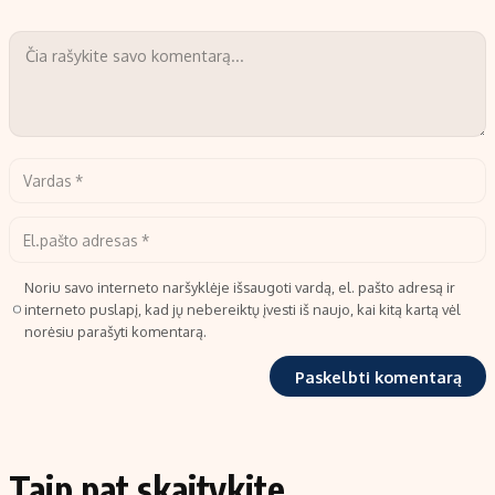
Noriu savo interneto naršyklėje išsaugoti vardą, el. pašto adresą ir
interneto puslapį, kad jų nebereiktų įvesti iš naujo, kai kitą kartą vėl
norėsiu parašyti komentarą.
Taip pat skaitykite