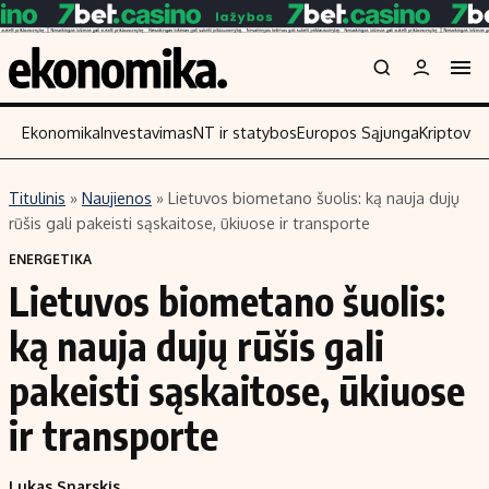
Ekonomika
Investavimas
NT ir statybos
Europos Sąjunga
Kriptoval
Titulinis
»
Naujienos
»
Lietuvos biometano šuolis: ką nauja dujų
Turinys
Skaitykite
rūšis gali pakeisti sąskaitose, ūkiuose ir transporte
Naujienos
Finansai
ENERGETIKA
Lietuvos biometano šuolis:
Aplinka
Įmonės
Verslas
Žemės ūkis
ką nauja dujų rūšis gali
Energetika
Technologijos
pakeisti sąskaitose, ūkiuose
Ekonomika
Laisvalaikis
ir transporte
Politika
NT ir statybos
Lukas Snarskis