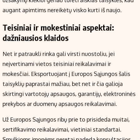
augant apimtims nereikėtų visko kurti iš naujo.
Teisiniai ir mokestiniai aspektai:
dažniausios klaidos
Net ir patraukli rinka gali virsti nuostoliu, jei
neįvertinami vietos teisiniai reikalavimai ir
mokesčiai. Eksportuojant į Europos Sąjungos šalis
taisyklių paprastai mažiau, bet net ir čia galioja
skirtingi vartotojų apsaugos, garantijų, elektroninės
prekybos ar duomenų apsaugos reikalavimai.
Už Europos Sąjungos ribų prie to prisideda muitai,
sertifikavimo reikalavimai, vietiniai standartai.
Smulkioms įmonėms neretai padeda konsultacijos