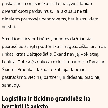
paskatino įmones ieškoti alternatyvų ir labiau
diversifikuoti pardavimus. Tai aktualu ne tik
didelėms pramonės bendrovėms, bet ir smulkiam
verslui.
Smulkioms ir vidutinėms įmonėms dažniausiai
paprasčiau žengti į kultūriškai ir reguliaciškai artimas
rinkas: kitas Baltijos šalis, Skandinaviją, Vokietiją,
Lenkiją. Tolesnės rinkos, tokios kaip Vidurio Rytai ar
Šiaurės Amerika, dažnai reikalauja daugiau
pasiruošimo, vietinių partnerių ir didesnių pradinių
sąnaudų.
Logistika ir tiekimo grandinės: ką
įvertinti iš anksto