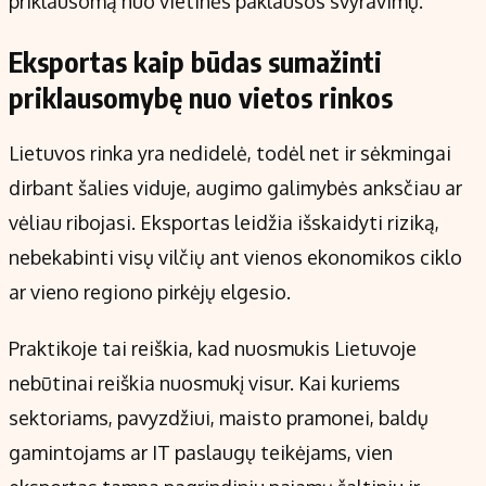
priklausomą nuo vietinės paklausos svyravimų.
Eksportas kaip būdas sumažinti
priklausomybę nuo vietos rinkos
Lietuvos rinka yra nedidelė, todėl net ir sėkmingai
dirbant šalies viduje, augimo galimybės anksčiau ar
vėliau ribojasi. Eksportas leidžia išskaidyti riziką,
nebekabinti visų vilčių ant vienos ekonomikos ciklo
ar vieno regiono pirkėjų elgesio.
Praktikoje tai reiškia, kad nuosmukis Lietuvoje
nebūtinai reiškia nuosmukį visur. Kai kuriems
sektoriams, pavyzdžiui, maisto pramonei, baldų
gamintojams ar IT paslaugų teikėjams, vien