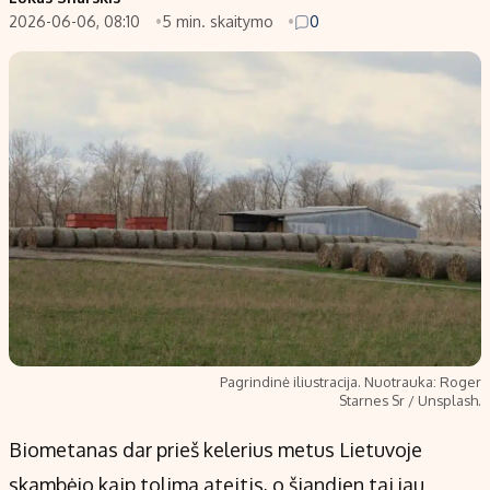
2026-06-06, 08:10
5 min. skaitymo
0
Populiarios temos
Titulinis
Investavimas
Nedarbo išmokos skaičiuoklė
Akcijų rinka
Indėliai
Saulės elektrinės
Indėlių skaičiuoklė
Kriptovaliutos
Būsto finansai
Infliacija
Įdomios naujienos
Migracija
Redakcija
Apie mus
Pagrindinė iliustracija. Nuotrauka: Roger
Redakcijos politika
Starnes Sr / Unsplash.
Privatumo politika
Biometanas dar prieš kelerius metus Lietuvoje
Turinio žymėjimo taisyklės
skambėjo kaip tolima ateitis, o šiandien tai jau