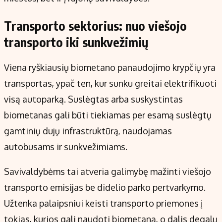
Transporto sektorius: nuo viešojo
transporto iki sunkvežimių
Viena ryškiausių biometano panaudojimo krypčių yra
transportas, ypač ten, kur sunku greitai elektrifikuoti
visą autoparką. Suslėgtas arba suskystintas
biometanas gali būti tiekiamas per esamą suslėgtų
gamtinių dujų infrastruktūrą, naudojamas
autobusams ir sunkvežimiams.
Savivaldybėms tai atveria galimybę mažinti viešojo
transporto emisijas be didelio parko pertvarkymo.
Užtenka palaipsniui keisti transporto priemones į
tokias, kurios gali naudoti biometaną, o dalis degalų