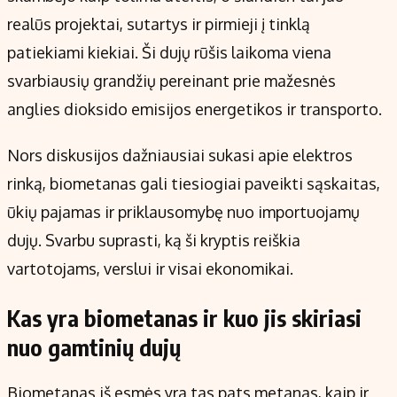
Kontaktai
realūs projektai, sutartys ir pirmieji į tinklą
Regionų naujienos
patiekiami kiekiai. Ši dujų rūšis laikoma viena
Indėlių palūkanos
svarbiausių grandžių pereinant prie mažesnės
anglies dioksido emisijos energetikos ir transporto.
Nors diskusijos dažniausiai sukasi apie elektros
rinką, biometanas gali tiesiogiai paveikti sąskaitas,
ūkių pajamas ir priklausomybę nuo importuojamų
dujų. Svarbu suprasti, ką ši kryptis reiškia
vartotojams, verslui ir visai ekonomikai.
Kas yra biometanas ir kuo jis skiriasi
nuo gamtinių dujų
Biometanas iš esmės yra tas pats metanas, kaip ir