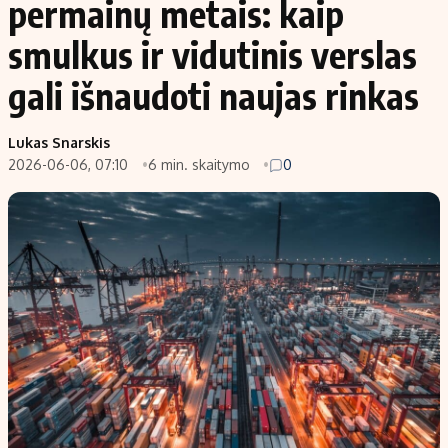
permainų metais: kaip
smulkus ir vidutinis verslas
gali išnaudoti naujas rinkas
Lukas Snarskis
2026-06-06, 07:10
6 min. skaitymo
0