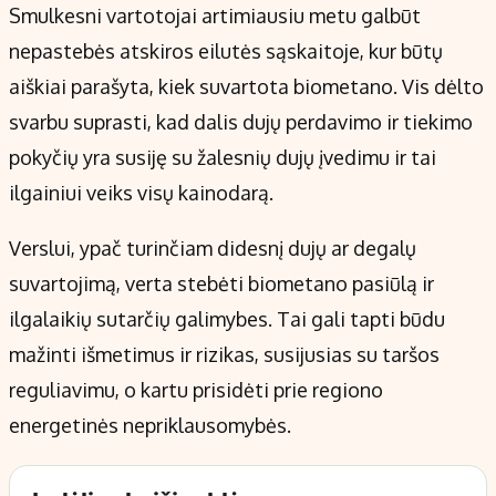
Smulkesni vartotojai artimiausiu metu galbūt
nepastebės atskiros eilutės sąskaitoje, kur būtų
aiškiai parašyta, kiek suvartota biometano. Vis dėlto
svarbu suprasti, kad dalis dujų perdavimo ir tiekimo
pokyčių yra susiję su žalesnių dujų įvedimu ir tai
ilgainiui veiks visų kainodarą.
Verslui, ypač turinčiam didesnį dujų ar degalų
suvartojimą, verta stebėti biometano pasiūlą ir
ilgalaikių sutarčių galimybes. Tai gali tapti būdu
mažinti išmetimus ir rizikas, susijusias su taršos
reguliavimu, o kartu prisidėti prie regiono
energetinės nepriklausomybės.