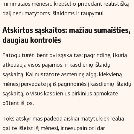
minimalaus mėnesio krepšelio, pridedant realistišką
dalį nenumatytoms išlaidoms ir taupymui.
Atskirtos sąskaitos: mažiau sumaišties,
daugiau kontrolės
Patogu turėti bent dvi sąskaitas: pagrindinę, į kurią
atkeliauja visos pajamos, ir kasdienių išlaidų
sąskaitą. Kai nustatote asmeninę algą, kiekvieną
mėnesį pervedate ją iš pagrindinės į kasdienių išlaidų
sąskaitą, o visus kasdienius pirkinius apmokate
būtent iš jos.
Toks atskyrimas padeda aiškiai matyti, kiek realiai
galite išleisti šį mėnesį, ir nesupainioti dar