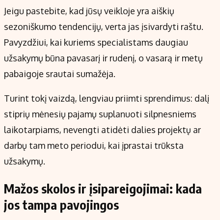
Jeigu pastebite, kad jūsų veikloje yra aiškių
sezoniškumo tendencijų, verta jas įsivardyti raštu.
Pavyzdžiui, kai kuriems specialistams daugiau
užsakymų būna pavasarį ir rudenį, o vasarą ir metų
pabaigoje srautai sumažėja.
Turint tokį vaizdą, lengviau priimti sprendimus: dalį
stiprių mėnesių pajamų suplanuoti silpnesniems
laikotarpiams, nevengti atidėti dalies projektų ar
darbų tam meto periodui, kai įprastai trūksta
užsakymų.
Mažos skolos ir įsipareigojimai: kada
jos tampa pavojingos