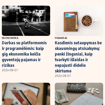
EKONOMIKA
FINANSAI
Darbas su platformomis
Kasdienis sutaupymas be
ir programėlėmis: kaip
skausmingų atsisakymų:
gig ekonomika keičia
penki žingsniai, kaip
gyventojų pajamas ir
tvarkyti išlaidas ir
rizikas
nepajusti didelio
skirtumo
2026-08-07
2026-08-07