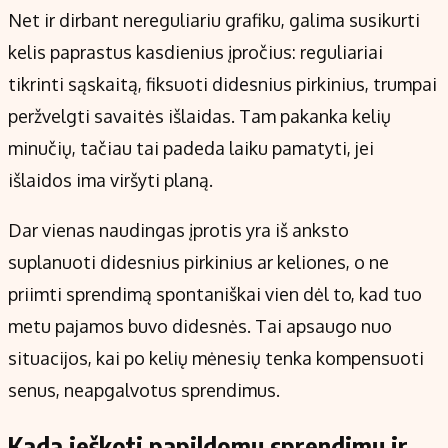
Net ir dirbant nereguliariu grafiku, galima susikurti
kelis paprastus kasdienius įpročius: reguliariai
tikrinti sąskaitą, fiksuoti didesnius pirkinius, trumpai
peržvelgti savaitės išlaidas. Tam pakanka kelių
minučių, tačiau tai padeda laiku pamatyti, jei
išlaidos ima viršyti planą.
Dar vienas naudingas įprotis yra iš anksto
suplanuoti didesnius pirkinius ar keliones, o ne
priimti sprendimą spontaniškai vien dėl to, kad tuo
metu pajamos buvo didesnės. Tai apsaugo nuo
situacijos, kai po kelių mėnesių tenka kompensuoti
senus, neapgalvotus sprendimus.
Kada ieškoti papildomų sprendimų ir