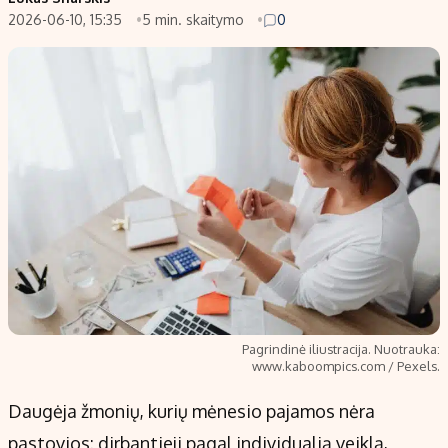
2026-06-10, 15:35
5 min. skaitymo
0
Populiarios temos
Titulinis
Investavimas
Nedarbo išmokos skaičiuoklė
Akcijų rinka
Indėliai
Saulės elektrinės
Indėlių skaičiuoklė
Kriptovaliutos
Būsto finansai
Infliacija
Įdomios naujienos
Migracija
Redakcija
Apie mus
Pagrindinė iliustracija. Nuotrauka:
Redakcijos politika
www.kaboompics.com / Pexels.
Privatumo politika
Daugėja žmonių, kurių mėnesio pajamos nėra
Turinio žymėjimo taisyklės
pastovios: dirbantieji pagal individualią veiklą,