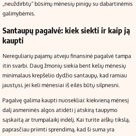
„neuždirbtų“ būsimų mėnesių pinigų su dabartinėmis
galimybėmis.
Santaupų pagalvė: kiek siekti ir kaip ją
kaupti
Nereguliarių pajamų atveju finansinė pagalvė tampa
itin svarbi. Daug žmonių siekia bent kelių mėnesių
minimalaus krepšelio dydžio santaupų, kad ramiau
jaustųsi, jei keli mėnesiai iš eilės būtų silpnesni.
Pagalvę galima kaupti nuosekliai: kiekvieną mėnesį
dalį asmeninės algos atidėti į atskirą taupymo
sąskaitą ar trumpalaikį indėlį. Kai turite aiškų tikslą,
paprasčiau priimti sprendimą, kad ši suma yra