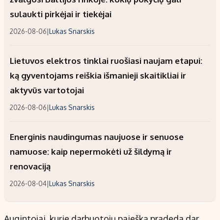
sulaukti pirkėjai ir tiekėjai
2026-08-06
|
Lukas Snarskis
Lietuvos elektros tinklai ruošiasi naujam etapui:
ką gyventojams reiškia išmanieji skaitikliai ir
aktyvūs vartotojai
2026-08-06
|
Lukas Snarskis
Energinis naudingumas naujuose ir senuose
namuose: kaip nepermokėti už šildymą ir
renovaciją
2026-08-04
|
Lukas Snarskis
Augintojai, kurie darbuotojų paiešką pradeda dar