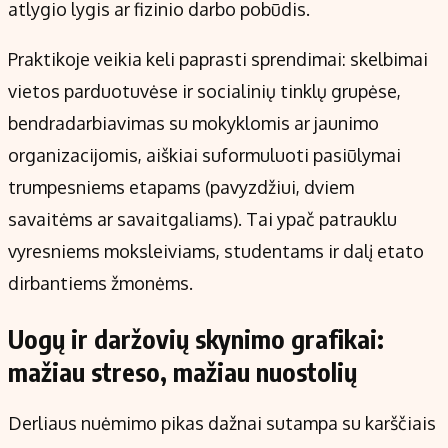
atlygio lygis ar fizinio darbo pobūdis.
Praktikoje veikia keli paprasti sprendimai: skelbimai
vietos parduotuvėse ir socialinių tinklų grupėse,
bendradarbiavimas su mokyklomis ar jaunimo
organizacijomis, aiškiai suformuluoti pasiūlymai
trumpesniems etapams (pavyzdžiui, dviem
savaitėms ar savaitgaliams). Tai ypač patrauklu
vyresniems moksleiviams, studentams ir dalį etato
dirbantiems žmonėms.
Uogų ir daržovių skynimo grafikai:
mažiau streso, mažiau nuostolių
Derliaus nuėmimo pikas dažnai sutampa su karščiais