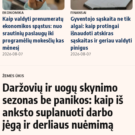
EKONOMIKA
FINANSAI
Kaip valdyti prenumeratų
Gyventojo sąskaita ne tik
ekonomikos spąstus: nuo
algai: kaip protingai
srautinių paslaugų iki
išnaudoti atskiras
programėlių mokesčių kas
sąskaitas ir geriau valdyti
mėnesį
pinigus
2026-08-07
2026-08-07
ŽEMĖS ŪKIS
Daržovių ir uogų skynimo
sezonas be panikos: kaip iš
anksto suplanuoti darbo
jėgą ir derliaus nuėmimą