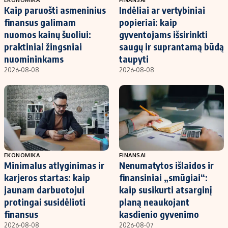
Kaip paruošti asmeninius
Indėliai ar vertybiniai
finansus galimam
popieriai: kaip
nuomos kainų šuoliui:
gyventojams išsirinkti
praktiniai žingsniai
saugų ir suprantamą būdą
nuomininkams
taupyti
2026-08-08
2026-08-08
EKONOMIKA
FINANSAI
Minimalus atlyginimas ir
Nenumatytos išlaidos ir
karjeros startas: kaip
finansiniai „smūgiai“:
jaunam darbuotojui
kaip susikurti atsarginį
protingai susidėlioti
planą neaukojant
finansus
kasdienio gyvenimo
2026-08-08
2026-08-07