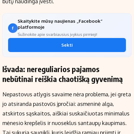
būtų naudinga įvesti.
Skaitykite mūsų naujienas „Facebook“
platformoje
Sužinokite apie svarbiausius įvykius pirmieji!
Sekti
Išvada: nereguliarios pajamos
nebūtinai reiškia chaotišką gyvenimą
Nepastovus atlygis savaime nėra problema, jei greta
jo atsiranda pastovūs įpročiai: asmeninė alga,
atskirtos sąskaitos, aiškiai suskaičiuotas minimalus
mėnesio krepšelis ir nuoseklus santaupų kaupimas.
Tai sukuria saugiklį, kuris leidžia ramiau priimti ir