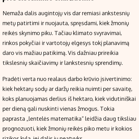
Nemaža dalis augintojų vis dar remiasi ankstesnių
metų patirtimi ir nuojauta, spręsdami, kiek žmonių
reikės skynimo piku. Tačiau klimato svyravimai,
rinkos pokyčiai ir vartotojų elgesys tokį planavimą
daro vis mažiau patikimą. Vis dažniau prireikia
tikslesnių skaičiavimų ir lankstesnių sprendimų.
Pradėti verta nuo realaus darbo krūvio įsivertinimo:
kiek hektarų sodų ar daržų reikia nuimti per savaitę,
koks planuojamas derlius iš hektaro, kiek vidutiniškai
per dieną gali nuskinti vienas žmogus. Tokia
paprasta „lentelės matematika“ leidžia daug tiksliau
prognozuoti, kiek žmonių reikės piko metu ir kokios
rizikos kyla, jei dalis jų neatvyks.