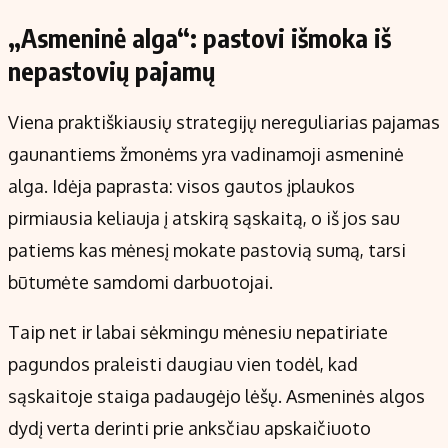
„Asmeninė alga“: pastovi išmoka iš
nepastovių pajamų
Viena praktiškiausių strategijų nereguliarias pajamas
gaunantiems žmonėms yra vadinamoji asmeninė
alga. Idėja paprasta: visos gautos įplaukos
pirmiausia keliauja į atskirą sąskaitą, o iš jos sau
patiems kas mėnesį mokate pastovią sumą, tarsi
būtumėte samdomi darbuotojai.
Taip net ir labai sėkmingu mėnesiu nepatiriate
pagundos praleisti daugiau vien todėl, kad
sąskaitoje staiga padaugėjo lėšų. Asmeninės algos
dydį verta derinti prie anksčiau apskaičiuoto