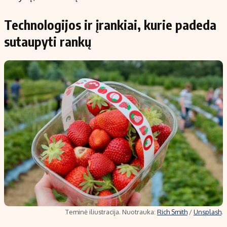
Technologijos ir įrankiai, kurie padeda
sutaupyti rankų
Teminė iliustracija. Nuotrauka:
Rich Smith
/
Unsplash
.