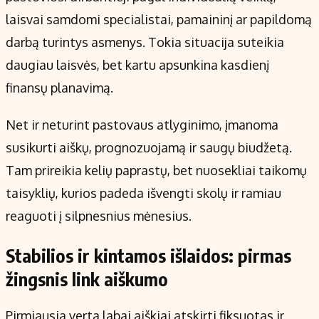
Kontaktai
laisvai samdomi specialistai, pamaininį ar papildomą
Regionų naujienos
darbą turintys asmenys. Tokia situacija suteikia
Indėlių palūkanos
daugiau laisvės, bet kartu apsunkina kasdienį
finansų planavimą.
Net ir neturint pastovaus atlyginimo, įmanoma
susikurti aiškų, prognozuojamą ir saugų biudžetą.
Tam prireikia kelių paprastų, bet nuosekliai taikomų
taisyklių, kurios padeda išvengti skolų ir ramiau
reaguoti į silpnesnius mėnesius.
Stabilios ir kintamos išlaidos: pirmas
žingsnis link aiškumo
Pirmiausia verta labai aiškiai atskirti fiksuotas ir