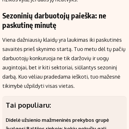
Sezoninių darbuotojų paieška: ne
paskutinę minutę
Viena dažniausių klaidų yra laukimas iki paskutinės
savaitės prieš skynimo startą. Tuo metu dėl tų pačių
darbuotojų konkuruoja ne tik daržovių ir uogų
augintojai, bet ir kiti sektoriai, siūlantys sezoninį
darbą. Kuo vėliau pradedama ieškoti, tuo mažesnė
tikimybė užpildyti visas vietas.
Tai populiaru:
Didelė užsienio mažmeninės prekybos grupė
žvalgosi Baltijos rinkoje: kokių pokyčių gali