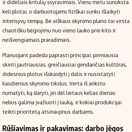
ir dideliais kritulių svyravimais. Vienu metu sunoksta
keli plotai, o darbuotojams fiziškai sunku išlaikyti
intensyvų tempą. Be aiškaus skynimo plano tai virsta
chaotišku bėgiojimu nuo vieno lauko prie kito ir
neišvengiamais praradimais.
Planuojant padeda paprasti principai: pirmiausia
skinti jautriausias, greičiausiai gendančias kultūras,
didesnius plotus išskaidyti į dalis ir nusistatyti
kasdienius skynimo tikslus. Verta iš anksto
numatyti, ką daryti, jei dėl lietaus kelias dienas
nebus galima įvažiuoti į lauką, ir kokiai produkcijai
teikti prioritetą atsinaujinus darbams.
Rūšiavimas ir pakavimas: darbo jėgos