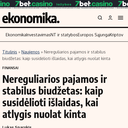
Ekonomika
Investavimas
NT ir statybos
Europos Sąjunga
Kriptoval
Titulinis
»
Naujienos
»
Nereguliarios pajamos ir stabilus
Turinys
Skaitykite
biudžetas: kaip susidėlioti išlaidas, kai atlygis nuolat kinta
Naujienos
Finansai
FINANSAI
Nereguliarios pajamos ir
Aplinka
Įmonės
Verslas
Žemės ūkis
stabilus biudžetas: kaip
Energetika
Technologijos
susidėlioti išlaidas, kai
Ekonomika
Laisvalaikis
atlygis nuolat kinta
Politika
NT ir statybos
Lukas Snarskis