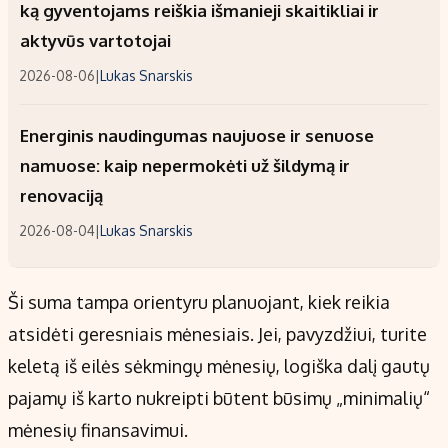
ką gyventojams reiškia išmanieji skaitikliai ir
aktyvūs vartotojai
2026-08-06
|
Lukas Snarskis
Energinis naudingumas naujuose ir senuose
namuose: kaip nepermokėti už šildymą ir
renovaciją
2026-08-04
|
Lukas Snarskis
Ši suma tampa orientyru planuojant, kiek reikia
atsidėti geresniais mėnesiais. Jei, pavyzdžiui, turite
keletą iš eilės sėkmingų mėnesių, logiška dalį gautų
pajamų iš karto nukreipti būtent būsimų „minimalių“
mėnesių finansavimui.