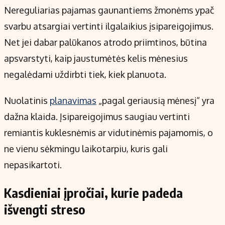
Nereguliarias pajamas gaunantiems žmonėms ypač
svarbu atsargiai vertinti ilgalaikius įsipareigojimus.
Net jei dabar palūkanos atrodo priimtinos, būtina
apsvarstyti, kaip jaustumėtės kelis mėnesius
negalėdami uždirbti tiek, kiek planuota.
Nuolatinis
planavimas
„pagal geriausią mėnesį“ yra
dažna klaida. Įsipareigojimus saugiau vertinti
remiantis kuklesnėmis ar vidutinėmis pajamomis, o
ne vienu sėkmingu laikotarpiu, kuris gali
nepasikartoti.
Kasdieniai įpročiai, kurie padeda
išvengti streso