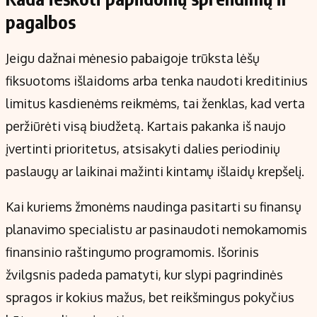
pagalbos
Jeigu dažnai mėnesio pabaigoje trūksta lėšų
fiksuotoms išlaidoms arba tenka naudoti kreditinius
limitus kasdienėms reikmėms, tai ženklas, kad verta
peržiūrėti visą biudžetą. Kartais pakanka iš naujo
įvertinti prioritetus, atsisakyti dalies periodinių
paslaugų ar laikinai mažinti kintamų išlaidų krepšelį.
Kai kuriems žmonėms naudinga pasitarti su finansų
planavimo specialistu ar pasinaudoti nemokamomis
finansinio raštingumo programomis. Išorinis
žvilgsnis padeda pamatyti, kur slypi pagrindinės
spragos ir kokius mažus, bet reikšmingus pokyčius