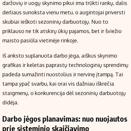
daržovių ir uogų skynimo pikui ima trūkti rankų, dalis
derliaus sunoksta vienu metu, o augintojai priversti
skubiai ieškoti sezoninių darbuotojų. Nuo to
priklauso ne tik atskirų ūkių pajamos, bet ir šviežio
maisto pasiūla vietinėje rinkoje.
Iš anksto suplanuota darbo jėga, aiškus skynimo
grafikas ir keletas paprastų technologinių sprendimų
padeda sumažinti nuostolius ir nervinę įtampą. Tai
tampa ypač svarbu, kai orai vis dažniau iškrėčia
staigmenų, o konkurencija dėl sezoninių darbuotojų
didėja.
Darbo jėgos planavimas: nuo nuojautos
prie sisteminio skaičiavimo