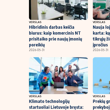
VERSLAS
VERSLAS
Hibridinis darbas keičia
Nauja l
biurus: kaip komercinis NT
karta: ką
prisitaiko prie naujų įmonių
tikrųjų ž
poreikių
įpročius
2026-05-31
2026-05-31
VERSLAS
VERSLAS
Klimato technologijų
Prekių g
startuoliai Lietuvoje bręsta:
prekyboj