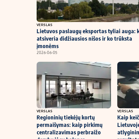
NT ir statybos
VERSLAS
Lietuvos paslaugų eksportas tyliai auga: 
atsiveria didžiausios nišos ir ko trūksta
įmonėms
2026-06-05
VERSLAS
VERSLAS
Regioninių tiekėjų kortų
Kaip keič
permaišymas: kaip pirkimų
Lietuvoj
centralizavimas perbraižo
atlyginim