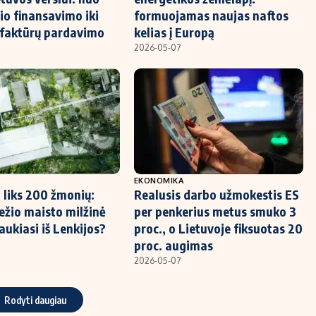
io finansavimo iki
formuojamas naujas naftos
 faktūrų pardavimo
kelias į Europą
2026-05-07
EKONOMIKA
 liks 200 žmonių:
Realusis darbo užmokestis ES
iežio maisto milžinė
per penkerius metus smuko 3
aukiasi iš Lenkijos?
proc., o Lietuvoje fiksuotas 20
proc. augimas
2026-05-07
Rodyti daugiau