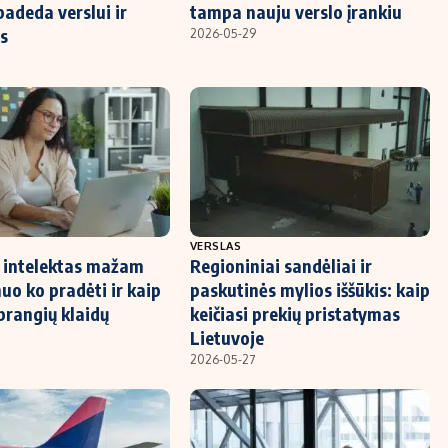
padeda verslui ir
tampa nauju verslo įrankiu
s
2026-05-29
VERSLAS
s intelektas mažam
Regioniniai sandėliai ir
nuo ko pradėti ir kaip
paskutinės mylios iššūkis: kaip
 brangių klaidų
keičiasi prekių pristatymas
Lietuvoje
2026-05-27