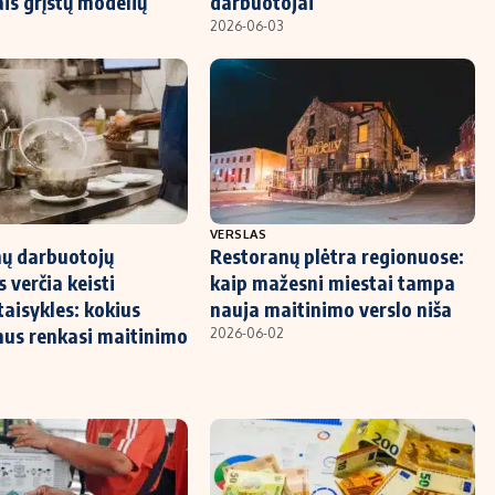
ais grįstų modelių
darbuotojai
2026-06-03
VERSLAS
ų darbuotojų
Restoranų plėtra regionuose:
 verčia keisti
kaip mažesni miestai tampa
taisykles: kokius
nauja maitinimo verslo niša
us renkasi maitinimo
2026-06-02