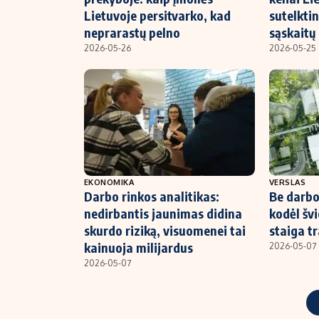
Lietuvoje persitvarko, kad
sutelktin
neprarastų pelno
sąskaitų
2026-05-26
2026-05-25
EKONOMIKA
VERSLAS
Darbo rinkos analitikas:
Be darbo
nedirbantis jaunimas didina
kodėl šv
skurdo riziką, visuomenei tai
staiga tr
kainuoja milijardus
2026-05-07
2026-05-07