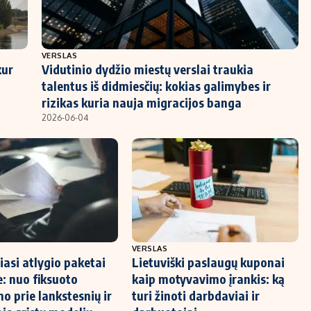
VERSLAS
kur
Vidutinio dydžio miestų verslai traukia
talentus iš didmiesčių: kokias galimybes ir
rizikas kuria nauja migracijos banga
2026-06-04
VERSLAS
iasi atlygio paketai
Lietuviški paslaugų kuponai
e: nuo fiksuoto
kaip motyvavimo įrankis: ką
o prie lankstesnių ir
turi žinoti darbdaviai ir