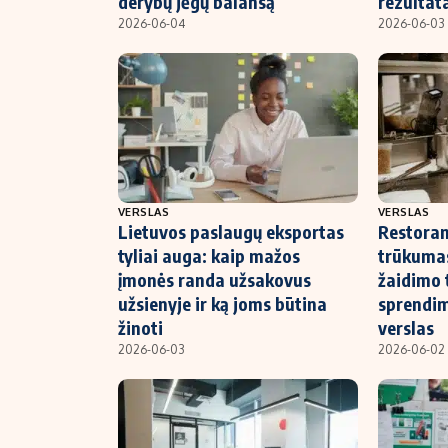
derybų jėgų balansą
rezultat
2026-06-04
2026-06-03
VERSLAS
VERSLAS
Lietuvos paslaugų eksportas
Restoran
tyliai auga: kaip mažos
trūkumas
įmonės randa užsakovus
žaidimo 
užsienyje ir ką joms būtina
sprendim
žinoti
verslas
2026-06-03
2026-06-02