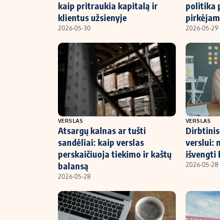
kaip pritraukia kapitalą ir
politika 
klientus užsienyje
pirkėjam
2026-05-30
2026-05-29
VERSLAS
VERSLAS
Atsargų kalnas ar tušti
Dirbtini
sandėliai: kaip verslas
verslui: 
perskaičiuoja tiekimo ir kaštų
išvengti
balansą
2026-05-28
2026-05-28