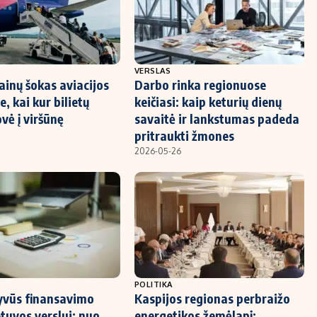
VERSLAS
ainų šokas aviacijos
Darbo rinka regionuose
e, kai kur bilietų
keičiasi: kaip keturių dienų
vė į viršūnę
savaitė ir lankstumas padeda
pritraukti žmones
2026-05-26
POLITIKA
yvūs finansavimo
Kaspijos regionas perbraižo
etuvos verslui: nuo
energetikos žemėlapį: