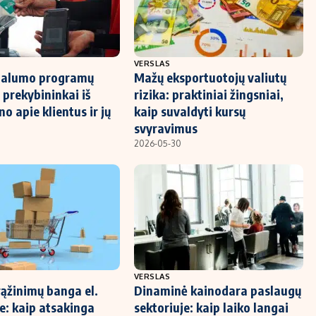
VERSLAS
ojalumo programų
Mažų eksportuotojų valiutų
 prekybininkai iš
rizika: praktiniai žingsniai,
ino apie klientus ir jų
kaip suvaldyti kursų
svyravimus
2026-05-30
VERSLAS
rąžinimų banga el.
Dinaminė kainodara paslaugų
e: kaip atsakinga
sektoriuje: kaip laiko langai