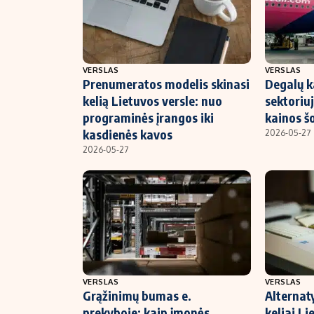
VERSLAS
VERSLAS
Prenumeratos modelis skinasi
Degalų k
kelią Lietuvos versle: nuo
sektoriuj
programinės įrangos iki
kainos šo
kasdienės kavos
2026-05-27
2026-05-27
VERSLAS
VERSLAS
Grąžinimų bumas e.
Alternat
prekyboje: kaip įmonės
keliai Li